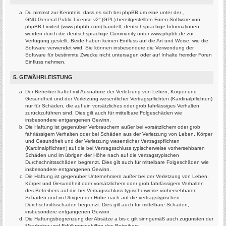
Du nimmst zur Kenntnis, dass es sich bei phpBB um eine unter der „
GNU General Public License v2
“ (GPL) bereitgestellten Foren-Software von
phpBB Limited (www.phpbb.com) handelt; deutschsprachige Informationen
werden durch die deutschsprachige Community unter www.phpbb.de zur
Verfügung gestellt. Beide haben keinen Einfluss auf die Art und Weise, wie die
Software verwendet wird. Sie können insbesondere die Verwendung der
Software für bestimmte Zwecke nicht untersagen oder auf Inhalte fremder Foren
Einfluss nehmen.
5. GEWÄHRLEISTUNG
Der Betreiber haftet mit Ausnahme der Verletzung von Leben, Körper und
Gesundheit und der Verletzung wesentlicher Vertragspflichten (Kardinalpflichten)
nur für Schäden, die auf ein vorsätzliches oder grob fahrlässiges Verhalten
zurückzuführen sind. Dies gilt auch für mittelbare Folgeschäden wie
insbesondere entgangenen Gewinn.
Die Haftung ist gegenüber Verbrauchern außer bei vorsätzlichem oder grob
fahrlässigem Verhalten oder bei Schäden aus der Verletzung von Leben, Körper
und Gesundheit und der Verletzung wesentlicher Vertragspflichten
(Kardinalpflichten) auf die bei Vertragsschluss typischerweise vorhersehbaren
Schäden und im übrigen der Höhe nach auf die vertragstypischen
Durchschnittsschäden begrenzt. Dies gilt auch für mittelbare Folgeschäden wie
insbesondere entgangenen Gewinn.
Die Haftung ist gegenüber Unternehmern außer bei der Verletzung von Leben,
Körper und Gesundheit oder vorsätzlichem oder grob fahrlässigem Verhalten
des Betreibers auf die bei Vertragsschluss typischerweise vorhersehbaren
Schäden und im Übrigen der Höhe nach auf die vertragstypischen
Durchschnittsschäden begrenzt. Dies gilt auch für mittelbare Schäden,
insbesondere entgangenen Gewinn.
Die Haftungsbegrenzung der Absätze a bis c gilt sinngemäß auch zugunsten der
Mitarbeiter und Erfüllungsgehilfen des Betreibers.