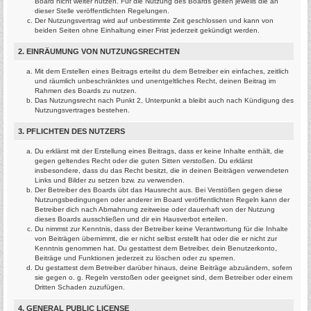
Board nicht weiter nutzen. Für die Nutzung des Boards gelten jeweils die an
dieser Stelle veröffentlichten Regelungen.
Der Nutzungsvertrag wird auf unbestimmte Zeit geschlossen und kann von
beiden Seiten ohne Einhaltung einer Frist jederzeit gekündigt werden.
2. EINRÄUMUNG VON NUTZUNGSRECHTEN
Mit dem Erstellen eines Beitrags erteilst du dem Betreiber ein einfaches, zeitlich
und räumlich unbeschränktes und unentgeltliches Recht, deinen Beitrag im
Rahmen des Boards zu nutzen.
Das Nutzungsrecht nach Punkt 2, Unterpunkt a bleibt auch nach Kündigung des
Nutzungsvertrages bestehen.
3. PFLICHTEN DES NUTZERS
Du erklärst mit der Erstellung eines Beitrags, dass er keine Inhalte enthält, die
gegen geltendes Recht oder die guten Sitten verstoßen. Du erklärst
insbesondere, dass du das Recht besitzt, die in deinen Beiträgen verwendeten
Links und Bilder zu setzen bzw. zu verwenden.
Der Betreiber des Boards übt das Hausrecht aus. Bei Verstößen gegen diese
Nutzungsbedingungen oder anderer im Board veröffentlichten Regeln kann der
Betreiber dich nach Abmahnung zeitweise oder dauerhaft von der Nutzung
dieses Boards ausschließen und dir ein Hausverbot erteilen.
Du nimmst zur Kenntnis, dass der Betreiber keine Verantwortung für die Inhalte
von Beiträgen übernimmt, die er nicht selbst erstellt hat oder die er nicht zur
Kenntnis genommen hat. Du gestattest dem Betreiber, dein Benutzerkonto,
Beiträge und Funktionen jederzeit zu löschen oder zu sperren.
Du gestattest dem Betreiber darüber hinaus, deine Beiträge abzuändern, sofern
sie gegen o. g. Regeln verstoßen oder geeignet sind, dem Betreiber oder einem
Dritten Schaden zuzufügen.
4. GENERAL PUBLIC LICENSE