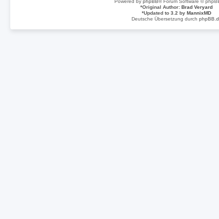
Powered by
phpBB
® Forum Software © phpBB
*
Original Author:
Brad Veryard
*
Updated to 3.2 by
MannixMD
Deutsche Übersetzung durch
phpBB.d