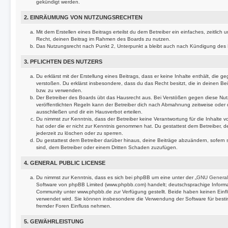
gekündigt werden.
2. EINRÄUMUNG VON NUTZUNGSRECHTEN
Mit dem Erstellen eines Beitrags erteilst du dem Betreiber ein einfaches, zeitlic
Recht, deinen Beitrag im Rahmen des Boards zu nutzen.
Das Nutzungsrecht nach Punkt 2, Unterpunkt a bleibt auch nach Kündigung des
3. PFLICHTEN DES NUTZERS
Du erklärst mit der Erstellung eines Beitrags, dass er keine Inhalte enthält, die 
verstoßen. Du erklärst insbesondere, dass du das Recht besitzt, die in deinen B
bzw. zu verwenden.
Der Betreiber des Boards übt das Hausrecht aus. Bei Verstößen gegen diese N
veröffentlichten Regeln kann der Betreiber dich nach Abmahnung zeitweise oder
ausschließen und dir ein Hausverbot erteilen.
Du nimmst zur Kenntnis, dass der Betreiber keine Verantwortung für die Inhalte von
hat oder die er nicht zur Kenntnis genommen hat. Du gestattest dem Betreiber, 
jederzeit zu löschen oder zu sperren.
Du gestattest dem Betreiber darüber hinaus, deine Beiträge abzuändern, sofern 
sind, dem Betreiber oder einem Dritten Schaden zuzufügen.
4. GENERAL PUBLIC LICENSE
Du nimmst zur Kenntnis, dass es sich bei phpBB um eine unter der „
GNU General 
Software von phpBB Limited (www.phpbb.com) handelt; deutschsprachige Inform
Community unter www.phpbb.de zur Verfügung gestellt. Beide haben keinen Einflu
verwendet wird. Sie können insbesondere die Verwendung der Software für besti
fremder Foren Einfluss nehmen.
5. GEWÄHRLEISTUNG