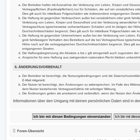
Der Betreiber haftet mit Ausnahme der Verletzung von Leben, Körper und Gesund
Vertragspflichten (Kardinalpflichten) nur für Schäden, die auf ein vorsätzliches o
Dies gilt auch für mittelbare Folgeschäden wie insbesondere entgangenen Gewin
Die Haftung ist gegenüber Verbrauchern außer bei vorsätzlichem oder grob fahrl
Verletzung von Leben, Körper und Gesundheit und der Verletzung wesentlicher Vert
Vertragsschluss typischerweise vorhersehbaren Schäden und im übrigen der Höhe
Durchschnittsschäden begrenzt. Dies gilt auch für mittelbare Folgeschäden wie
Die Haftung ist gegenüber Unternehmern außer bei der Verletzung von Leben, K
grob fahrlässigem Verhalten des Betreibers auf die bei Vertragsschluss typisch
Höhe nach auf die vertragstypischen Durchschnittsschäden begrenzt. Dies gilt a
entgangenen Gewinn.
Die Haftungsbegrenzung der Absätze a bis c gilt sinngemäß auch zugunsten der Mi
Ansprüche für eine Haftung aus zwingendem nationalem Recht bleiben unberührt
6. ÄNDERUNGSVORBEHALT
Der Betreiber ist berechtigt, die Nutzungsbedingungen und die Datenschutzerklä
E-Mail mitgeteilt.
Der Nutzer ist berechtigt, den Änderungen zu widersprechen. Im Falle des Widers
dem Nutzer bestehende Vertragsverhältnis mit sofortiger Wirkung.
Die Änderungen gelten als anerkannt und verbindlich, wenn der Nutzer den Änd
Informationen über den Umgang mit deinen persönlichen Daten sind in der
Foren-Übersicht