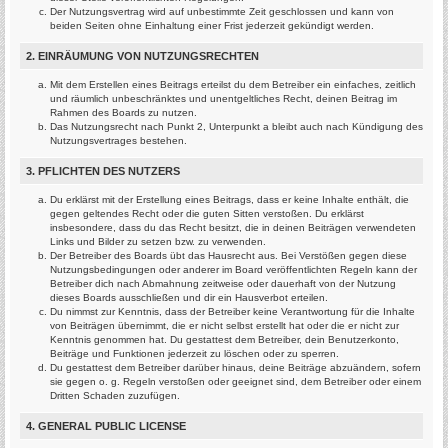
Der Nutzungsvertrag wird auf unbestimmte Zeit geschlossen und kann von
beiden Seiten ohne Einhaltung einer Frist jederzeit gekündigt werden.
2. EINRÄUMUNG VON NUTZUNGSRECHTEN
Mit dem Erstellen eines Beitrags erteilst du dem Betreiber ein einfaches, zeitlich
und räumlich unbeschränktes und unentgeltliches Recht, deinen Beitrag im
Rahmen des Boards zu nutzen.
Das Nutzungsrecht nach Punkt 2, Unterpunkt a bleibt auch nach Kündigung des
Nutzungsvertrages bestehen.
3. PFLICHTEN DES NUTZERS
Du erklärst mit der Erstellung eines Beitrags, dass er keine Inhalte enthält, die
gegen geltendes Recht oder die guten Sitten verstoßen. Du erklärst
insbesondere, dass du das Recht besitzt, die in deinen Beiträgen verwendeten
Links und Bilder zu setzen bzw. zu verwenden.
Der Betreiber des Boards übt das Hausrecht aus. Bei Verstößen gegen diese
Nutzungsbedingungen oder anderer im Board veröffentlichten Regeln kann der
Betreiber dich nach Abmahnung zeitweise oder dauerhaft von der Nutzung
dieses Boards ausschließen und dir ein Hausverbot erteilen.
Du nimmst zur Kenntnis, dass der Betreiber keine Verantwortung für die Inhalte
von Beiträgen übernimmt, die er nicht selbst erstellt hat oder die er nicht zur
Kenntnis genommen hat. Du gestattest dem Betreiber, dein Benutzerkonto,
Beiträge und Funktionen jederzeit zu löschen oder zu sperren.
Du gestattest dem Betreiber darüber hinaus, deine Beiträge abzuändern, sofern
sie gegen o. g. Regeln verstoßen oder geeignet sind, dem Betreiber oder einem
Dritten Schaden zuzufügen.
4. GENERAL PUBLIC LICENSE