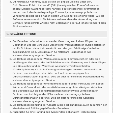
Du nimmst zur Kenntnis, dass es sich bei phpBB um eine unter der „
GNU General Public License v2
“ (GPL) bereitgestellten Foren-Software von
phpBB Limited (www.phpbb.com) handelt; deutschsprachige Informationen
werden durch die deutschsprachige Community unter www.phpbb.de zur
Verfügung gestellt. Beide haben keinen Einfluss auf die Art und Weise, wie die
Software verwendet wird. Sie können insbesondere die Verwendung der
Software für bestimmte Zwecke nicht untersagen oder auf Inhalte fremder Foren
Einfluss nehmen.
5. GEWÄHRLEISTUNG
Der Betreiber haftet mit Ausnahme der Verletzung von Leben, Körper und
Gesundheit und der Verletzung wesentlicher Vertragspflichten (Kardinalpflichten)
nur für Schäden, die auf ein vorsätzliches oder grob fahrlässiges Verhalten
zurückzuführen sind. Dies gilt auch für mittelbare Folgeschäden wie
insbesondere entgangenen Gewinn.
Die Haftung ist gegenüber Verbrauchern außer bei vorsätzlichem oder grob
fahrlässigem Verhalten oder bei Schäden aus der Verletzung von Leben, Körper
und Gesundheit und der Verletzung wesentlicher Vertragspflichten
(Kardinalpflichten) auf die bei Vertragsschluss typischerweise vorhersehbaren
Schäden und im übrigen der Höhe nach auf die vertragstypischen
Durchschnittsschäden begrenzt. Dies gilt auch für mittelbare Folgeschäden wie
insbesondere entgangenen Gewinn.
Die Haftung ist gegenüber Unternehmern außer bei der Verletzung von Leben,
Körper und Gesundheit oder vorsätzlichem oder grob fahrlässigem Verhalten
des Betreibers auf die bei Vertragsschluss typischerweise vorhersehbaren
Schäden und im Übrigen der Höhe nach auf die vertragstypischen
Durchschnittsschäden begrenzt. Dies gilt auch für mittelbare Schäden,
insbesondere entgangenen Gewinn.
Die Haftungsbegrenzung der Absätze a bis c gilt sinngemäß auch zugunsten der
Mitarbeiter und Erfüllungsgehilfen des Betreibers.
Ansprüche für eine Haftung aus zwingendem nationalem Recht bleiben