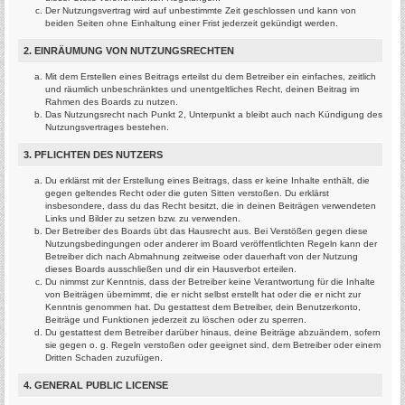
Der Nutzungsvertrag wird auf unbestimmte Zeit geschlossen und kann von
beiden Seiten ohne Einhaltung einer Frist jederzeit gekündigt werden.
2. EINRÄUMUNG VON NUTZUNGSRECHTEN
Mit dem Erstellen eines Beitrags erteilst du dem Betreiber ein einfaches, zeitlich
und räumlich unbeschränktes und unentgeltliches Recht, deinen Beitrag im
Rahmen des Boards zu nutzen.
Das Nutzungsrecht nach Punkt 2, Unterpunkt a bleibt auch nach Kündigung des
Nutzungsvertrages bestehen.
3. PFLICHTEN DES NUTZERS
Du erklärst mit der Erstellung eines Beitrags, dass er keine Inhalte enthält, die
gegen geltendes Recht oder die guten Sitten verstoßen. Du erklärst
insbesondere, dass du das Recht besitzt, die in deinen Beiträgen verwendeten
Links und Bilder zu setzen bzw. zu verwenden.
Der Betreiber des Boards übt das Hausrecht aus. Bei Verstößen gegen diese
Nutzungsbedingungen oder anderer im Board veröffentlichten Regeln kann der
Betreiber dich nach Abmahnung zeitweise oder dauerhaft von der Nutzung
dieses Boards ausschließen und dir ein Hausverbot erteilen.
Du nimmst zur Kenntnis, dass der Betreiber keine Verantwortung für die Inhalte
von Beiträgen übernimmt, die er nicht selbst erstellt hat oder die er nicht zur
Kenntnis genommen hat. Du gestattest dem Betreiber, dein Benutzerkonto,
Beiträge und Funktionen jederzeit zu löschen oder zu sperren.
Du gestattest dem Betreiber darüber hinaus, deine Beiträge abzuändern, sofern
sie gegen o. g. Regeln verstoßen oder geeignet sind, dem Betreiber oder einem
Dritten Schaden zuzufügen.
4. GENERAL PUBLIC LICENSE