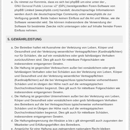
Du nimmst zur Kenntnis, dass es sich bei phpBB um eine unter der „
GNU General Public License v2
“ (GPL) bereitgestellten Foren-Software von
phpBB Limited (www.phpbb.com) handelt; deutschsprachige Informationen
werden durch die deutschsprachige Community unter www.phpbb.de zur
Verfügung gestellt. Beide haben keinen Einfluss auf die Art und Weise, wie die
Software verwendet wird. Sie können insbesondere die Verwendung der
Software für bestimmte Zwecke nicht untersagen oder auf Inhalte fremder Foren
Einfluss nehmen.
5. GEWÄHRLEISTUNG
Der Betreiber haftet mit Ausnahme der Verletzung von Leben, Körper und
Gesundheit und der Verletzung wesentlicher Vertragspflichten (Kardinalpflichten)
nur für Schäden, die auf ein vorsätzliches oder grob fahrlässiges Verhalten
zurückzuführen sind. Dies gilt auch für mittelbare Folgeschäden wie
insbesondere entgangenen Gewinn.
Die Haftung ist gegenüber Verbrauchern außer bei vorsätzlichem oder grob
fahrlässigem Verhalten oder bei Schäden aus der Verletzung von Leben, Körper
und Gesundheit und der Verletzung wesentlicher Vertragspflichten
(Kardinalpflichten) auf die bei Vertragsschluss typischerweise vorhersehbaren
Schäden und im übrigen der Höhe nach auf die vertragstypischen
Durchschnittsschäden begrenzt. Dies gilt auch für mittelbare Folgeschäden wie
insbesondere entgangenen Gewinn.
Die Haftung ist gegenüber Unternehmern außer bei der Verletzung von Leben,
Körper und Gesundheit oder vorsätzlichem oder grob fahrlässigem Verhalten
des Betreibers auf die bei Vertragsschluss typischerweise vorhersehbaren
Schäden und im Übrigen der Höhe nach auf die vertragstypischen
Durchschnittsschäden begrenzt. Dies gilt auch für mittelbare Schäden,
insbesondere entgangenen Gewinn.
Die Haftungsbegrenzung der Absätze a bis c gilt sinngemäß auch zugunsten der
Mitarbeiter und Erfüllungsgehilfen des Betreibers.
Ansprüche für eine Haftung aus zwingendem nationalem Recht bleiben