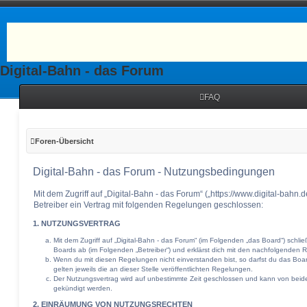
Digital-Bahn - das Forum
FAQ
Foren-Übersicht
Digital-Bahn - das Forum - Nutzungsbedingungen
Mit dem Zugriff auf „Digital-Bahn - das Forum“ („https://www.digital-bahn
Betreiber ein Vertrag mit folgenden Regelungen geschlossen:
1. NUTZUNGSVERTRAG
Mit dem Zugriff auf „Digital-Bahn - das Forum“ (im Folgenden „das Board“) schli
Boards ab (im Folgenden „Betreiber“) und erklärst dich mit den nachfolgenden
Wenn du mit diesen Regelungen nicht einverstanden bist, so darfst du das Boar
gelten jeweils die an dieser Stelle veröffentlichten Regelungen.
Der Nutzungsvertrag wird auf unbestimmte Zeit geschlossen und kann von beiden
gekündigt werden.
2. EINRÄUMUNG VON NUTZUNGSRECHTEN