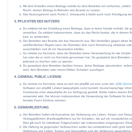
Mit dem Erstellen eines Beitrags erteilst du dem Betreiber ein einfaches, zeitli
Recht, deinen Beitrag im Rahmen des Boards zu nutzen.
Das Nutzungsrecht nach Punkt 2, Unterpunkt a bleibt auch nach Kündigung de
3. PFLICHTEN DES NUTZERS
Du erklärst mit der Erstellung eines Beitrags, dass er keine Inhalte enthält, di
verstoßen. Du erklärst insbesondere, dass du das Recht besitzt, die in deinen 
bzw. zu verwenden.
Der Betreiber des Boards übt das Hausrecht aus. Bei Verstößen gegen diese 
veröffentlichten Regeln kann der Betreiber dich nach Abmahnung zeitweise ode
ausschließen und dir ein Hausverbot erteilen.
Du nimmst zur Kenntnis, dass der Betreiber keine Verantwortung für die Inhalte v
hat oder die er nicht zur Kenntnis genommen hat. Du gestattest dem Betreiber,
jederzeit zu löschen oder zu sperren.
Du gestattest dem Betreiber darüber hinaus, deine Beiträge abzuändern, sofer
sind, dem Betreiber oder einem Dritten Schaden zuzufügen.
4. GENERAL PUBLIC LICENSE
Du nimmst zur Kenntnis, dass es sich bei phpBB um eine unter der „
GNU Genera
Software von phpBB Limited (www.phpbb.com) handelt; deutschsprachige Infor
Community unter www.phpbb.de zur Verfügung gestellt. Beide haben keinen Einfl
verwendet wird. Sie können insbesondere die Verwendung der Software für bes
fremder Foren Einfluss nehmen.
5. GEWÄHRLEISTUNG
Der Betreiber haftet mit Ausnahme der Verletzung von Leben, Körper und Gesun
Vertragspflichten (Kardinalpflichten) nur für Schäden, die auf ein vorsätzliches 
Dies gilt auch für mittelbare Folgeschäden wie insbesondere entgangenen Gew
Die Haftung ist gegenüber Verbrauchern außer bei vorsätzlichem oder grob fah
Verletzung von Leben, Körper und Gesundheit und der Verletzung wesentlicher Ve