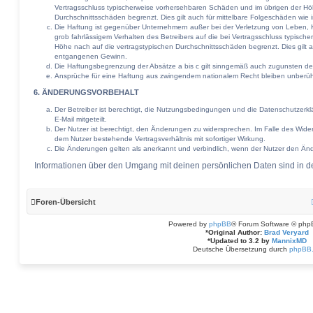
Vertragsschluss typischerweise vorhersehbaren Schäden und im übrigen der Hö
Durchschnittsschäden begrenzt. Dies gilt auch für mittelbare Folgeschäden w
Die Haftung ist gegenüber Unternehmern außer bei der Verletzung von Leben, 
grob fahrlässigem Verhalten des Betreibers auf die bei Vertragsschluss typisc
Höhe nach auf die vertragstypischen Durchschnittsschäden begrenzt. Dies gilt 
entgangenen Gewinn.
Die Haftungsbegrenzung der Absätze a bis c gilt sinngemäß auch zugunsten der 
Ansprüche für eine Haftung aus zwingendem nationalem Recht bleiben unberüh
6. ÄNDERUNGSVORBEHALT
Der Betreiber ist berechtigt, die Nutzungsbedingungen und die Datenschutzerk
E-Mail mitgeteilt.
Der Nutzer ist berechtigt, den Änderungen zu widersprechen. Im Falle des Wide
dem Nutzer bestehende Vertragsverhältnis mit sofortiger Wirkung.
Die Änderungen gelten als anerkannt und verbindlich, wenn der Nutzer den Än
Informationen über den Umgang mit deinen persönlichen Daten sind in de
Foren-Übersicht
Powered by
phpBB
® Forum Software © php
*
Original Author:
Brad Veryard
*
Updated to 3.2 by
MannixMD
Deutsche Übersetzung durch
phpBB