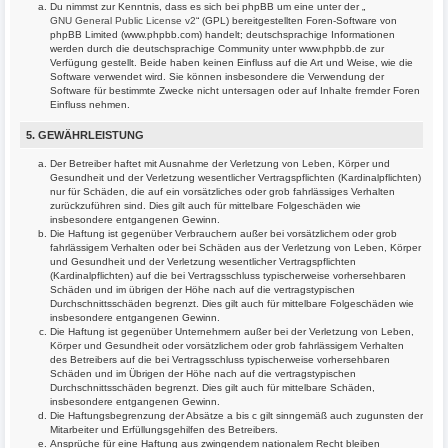
Du nimmst zur Kenntnis, dass es sich bei phpBB um eine unter der „
GNU General Public License v2
“ (GPL) bereitgestellten Foren-Software von
phpBB Limited (www.phpbb.com) handelt; deutschsprachige Informationen
werden durch die deutschsprachige Community unter www.phpbb.de zur
Verfügung gestellt. Beide haben keinen Einfluss auf die Art und Weise, wie die
Software verwendet wird. Sie können insbesondere die Verwendung der
Software für bestimmte Zwecke nicht untersagen oder auf Inhalte fremder Foren
Einfluss nehmen.
5. GEWÄHRLEISTUNG
Der Betreiber haftet mit Ausnahme der Verletzung von Leben, Körper und
Gesundheit und der Verletzung wesentlicher Vertragspflichten (Kardinalpflichten)
nur für Schäden, die auf ein vorsätzliches oder grob fahrlässiges Verhalten
zurückzuführen sind. Dies gilt auch für mittelbare Folgeschäden wie
insbesondere entgangenen Gewinn.
Die Haftung ist gegenüber Verbrauchern außer bei vorsätzlichem oder grob
fahrlässigem Verhalten oder bei Schäden aus der Verletzung von Leben, Körper
und Gesundheit und der Verletzung wesentlicher Vertragspflichten
(Kardinalpflichten) auf die bei Vertragsschluss typischerweise vorhersehbaren
Schäden und im übrigen der Höhe nach auf die vertragstypischen
Durchschnittsschäden begrenzt. Dies gilt auch für mittelbare Folgeschäden wie
insbesondere entgangenen Gewinn.
Die Haftung ist gegenüber Unternehmern außer bei der Verletzung von Leben,
Körper und Gesundheit oder vorsätzlichem oder grob fahrlässigem Verhalten
des Betreibers auf die bei Vertragsschluss typischerweise vorhersehbaren
Schäden und im Übrigen der Höhe nach auf die vertragstypischen
Durchschnittsschäden begrenzt. Dies gilt auch für mittelbare Schäden,
insbesondere entgangenen Gewinn.
Die Haftungsbegrenzung der Absätze a bis c gilt sinngemäß auch zugunsten der
Mitarbeiter und Erfüllungsgehilfen des Betreibers.
Ansprüche für eine Haftung aus zwingendem nationalem Recht bleiben