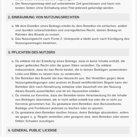
Der Nutzungsvertrag wird auf unbestimmte Zeit geschlossen und kann von
beiden Seiten ohne Einhaltung einer Frist jederzeit gekündigt werden.
2. EINRÄUMUNG VON NUTZUNGSRECHTEN
Mit dem Erstellen eines Beitrags erteilst du dem Betreiber ein einfaches, zeitlich
und räumlich unbeschränktes und unentgeltliches Recht, deinen Beitrag im
Rahmen des Boards zu nutzen.
Das Nutzungsrecht nach Punkt 2, Unterpunkt a bleibt auch nach Kündigung des
Nutzungsvertrages bestehen.
3. PFLICHTEN DES NUTZERS
Du erklärst mit der Erstellung eines Beitrags, dass er keine Inhalte enthält, die
gegen geltendes Recht oder die guten Sitten verstoßen. Du erklärst
insbesondere, dass du das Recht besitzt, die in deinen Beiträgen verwendeten
Links und Bilder zu setzen bzw. zu verwenden.
Der Betreiber des Boards übt das Hausrecht aus. Bei Verstößen gegen diese
Nutzungsbedingungen oder anderer im Board veröffentlichten Regeln kann der
Betreiber dich nach Abmahnung zeitweise oder dauerhaft von der Nutzung
dieses Boards ausschließen und dir ein Hausverbot erteilen.
Du nimmst zur Kenntnis, dass der Betreiber keine Verantwortung für die Inhalte
von Beiträgen übernimmt, die er nicht selbst erstellt hat oder die er nicht zur
Kenntnis genommen hat. Du gestattest dem Betreiber, dein Benutzerkonto,
Beiträge und Funktionen jederzeit zu löschen oder zu sperren.
Du gestattest dem Betreiber darüber hinaus, deine Beiträge abzuändern, sofern
sie gegen o. g. Regeln verstoßen oder geeignet sind, dem Betreiber oder einem
Dritten Schaden zuzufügen.
4. GENERAL PUBLIC LICENSE