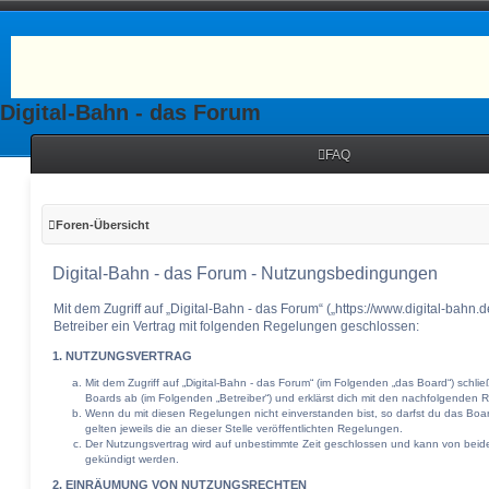
Digital-Bahn - das Forum
FAQ
Foren-Übersicht
Digital-Bahn - das Forum - Nutzungsbedingungen
Mit dem Zugriff auf „Digital-Bahn - das Forum“ („https://www.digital-bahn
Betreiber ein Vertrag mit folgenden Regelungen geschlossen:
1. NUTZUNGSVERTRAG
Mit dem Zugriff auf „Digital-Bahn - das Forum“ (im Folgenden „das Board“) schli
Boards ab (im Folgenden „Betreiber“) und erklärst dich mit den nachfolgenden
Wenn du mit diesen Regelungen nicht einverstanden bist, so darfst du das Boar
gelten jeweils die an dieser Stelle veröffentlichten Regelungen.
Der Nutzungsvertrag wird auf unbestimmte Zeit geschlossen und kann von beiden
gekündigt werden.
2. EINRÄUMUNG VON NUTZUNGSRECHTEN