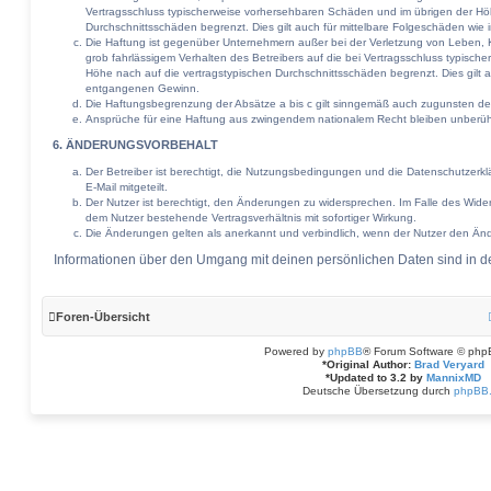
Vertragsschluss typischerweise vorhersehbaren Schäden und im übrigen der Hö
Durchschnittsschäden begrenzt. Dies gilt auch für mittelbare Folgeschäden w
Die Haftung ist gegenüber Unternehmern außer bei der Verletzung von Leben, 
grob fahrlässigem Verhalten des Betreibers auf die bei Vertragsschluss typisc
Höhe nach auf die vertragstypischen Durchschnittsschäden begrenzt. Dies gilt 
entgangenen Gewinn.
Die Haftungsbegrenzung der Absätze a bis c gilt sinngemäß auch zugunsten der 
Ansprüche für eine Haftung aus zwingendem nationalem Recht bleiben unberüh
6. ÄNDERUNGSVORBEHALT
Der Betreiber ist berechtigt, die Nutzungsbedingungen und die Datenschutzerk
E-Mail mitgeteilt.
Der Nutzer ist berechtigt, den Änderungen zu widersprechen. Im Falle des Wide
dem Nutzer bestehende Vertragsverhältnis mit sofortiger Wirkung.
Die Änderungen gelten als anerkannt und verbindlich, wenn der Nutzer den Än
Informationen über den Umgang mit deinen persönlichen Daten sind in de
Foren-Übersicht
Powered by
phpBB
® Forum Software © php
*
Original Author:
Brad Veryard
*
Updated to 3.2 by
MannixMD
Deutsche Übersetzung durch
phpBB