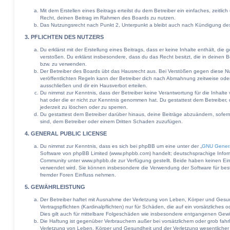
Mit dem Erstellen eines Beitrags erteilst du dem Betreiber ein einfaches, zeitli
Recht, deinen Beitrag im Rahmen des Boards zu nutzen.
Das Nutzungsrecht nach Punkt 2, Unterpunkt a bleibt auch nach Kündigung de
3. PFLICHTEN DES NUTZERS
Du erklärst mit der Erstellung eines Beitrags, dass er keine Inhalte enthält, di
verstoßen. Du erklärst insbesondere, dass du das Recht besitzt, die in deinen 
bzw. zu verwenden.
Der Betreiber des Boards übt das Hausrecht aus. Bei Verstößen gegen diese 
veröffentlichten Regeln kann der Betreiber dich nach Abmahnung zeitweise ode
ausschließen und dir ein Hausverbot erteilen.
Du nimmst zur Kenntnis, dass der Betreiber keine Verantwortung für die Inhalte v
hat oder die er nicht zur Kenntnis genommen hat. Du gestattest dem Betreiber,
jederzeit zu löschen oder zu sperren.
Du gestattest dem Betreiber darüber hinaus, deine Beiträge abzuändern, sofer
sind, dem Betreiber oder einem Dritten Schaden zuzufügen.
4. GENERAL PUBLIC LICENSE
Du nimmst zur Kenntnis, dass es sich bei phpBB um eine unter der „
GNU Genera
Software von phpBB Limited (www.phpbb.com) handelt; deutschsprachige Infor
Community unter www.phpbb.de zur Verfügung gestellt. Beide haben keinen Einfl
verwendet wird. Sie können insbesondere die Verwendung der Software für bes
fremder Foren Einfluss nehmen.
5. GEWÄHRLEISTUNG
Der Betreiber haftet mit Ausnahme der Verletzung von Leben, Körper und Gesun
Vertragspflichten (Kardinalpflichten) nur für Schäden, die auf ein vorsätzliches 
Dies gilt auch für mittelbare Folgeschäden wie insbesondere entgangenen Gew
Die Haftung ist gegenüber Verbrauchern außer bei vorsätzlichem oder grob fah
Verletzung von Leben, Körper und Gesundheit und der Verletzung wesentlicher Ve