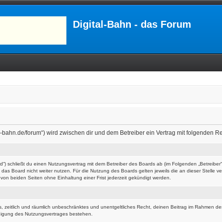
Digital-Bahn - das Forum
ital-bahn.de/forum“) wird zwischen dir und dem Betreiber ein Vertrag mit folgenden
ard“) schließt du einen Nutzungsvertrag mit dem Betreiber des Boards ab (im Folgenden „Betreibe
das Board nicht weiter nutzen. Für die Nutzung des Boards gelten jeweils die an dieser Stelle v
on beiden Seiten ohne Einhaltung einer Frist jederzeit gekündigt werden.
hes, zeitlich und räumlich unbeschränktes und unentgeltliches Recht, deinen Beitrag im Rahmen d
digung des Nutzungsvertrages bestehen.