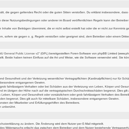
nthält, die gegen geltendes Recht oder die guten Sitten verstoßen. Du erklärst insbesondere, das
n diese Nutzungsbedingungen oder anderer im Board veröffentlichten Regeln kann der Betreibe
 Inhalte von Beiträgen übernimmt, die er nicht selbst erstellt hat oder die er nicht zur Kenntni
rn, sofern sie gegen o. g. Regeln verstoßen oder geeignet sind, dem Betreiber oder einem Drit
U General Public License v2
“ (GPL) bereitgestellten Foren-Software von phpBB Limited (www.p
t. Beide haben keinen Einfluss auf die Art und Weise, wie die Software verwendet wird. Sie k
d Gesundheit und der Verletzung wesentlicher Vertragspflichten (Kardinalpflichten) nur für Schäd
 insbesondere entgangenen Gewinn.
grob fahrlässigem Verhalten oder bei Schäden aus der Verletzung von Leben, Körper und Gesundhe
nd im übrigen der Höhe nach auf die vertragstypischen Durchschnittsschäden begrenzt. Dies gi
 Leben, Körper und Gesundheit oder vorsätzlichem oder grob fahrlässigem Verhalten des Betrei
äden begrenzt. Dies gilt auch für mittelbare Schäden, insbesondere entgangenen Gewinn.
sten der Mitarbeiter und Erfüllungsgehilfen des Betreibers.
n unberührt.
chutzerklärung zu ändern. Die Änderung wird dem Nutzer per E-Mail mitgeteilt.
 des Widerspruchs erlischt das zwischen dem Betreiber und dem Nutzer bestehende Vertragsverhält