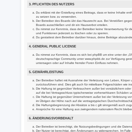
3. PFLICHTEN DES NUTZERS
Du erklärst mit der Erstellung eines Beitrags, dass er keine Inhalte e
zu setzen bzw. zu verwenden.
Der Betreiber des Boards übt das Hausrecht aus. Bei Verstößen gege
Boards ausschließen und dir ein Hausverbot erteilen.
Du nimmst zur Kenntnis, dass der Betreiber keine Verantwortung für die
und Funktionen jederzeit zu löschen oder zu sperren.
Du gestattest dem Betreiber darüber hinaus, deine Beiträge abzuände
4. GENERAL PUBLIC LICENSE
Du nimmst zur Kenntnis, dass es sich bei phpBB um eine unter der „
GN
deutschsprachige Community unter www.phpbb.de zur Verfügung gestell
untersagen oder auf Inhalte fremder Foren Einfluss nehmen.
5. GEWÄHRLEISTUNG
Der Betreiber haftet mit Ausnahme der Verletzung von Leben, Körper un
zurückzuführen sind. Dies gilt auch für mittelbare Folgeschäden wie
Die Haftung ist gegenüber Verbrauchern außer bei vorsätzlichem oder 
auf die bei Vertragsschluss typischerweise vorhersehbaren Schäden u
Die Haftung ist gegenüber Unternehmern außer bei der Verletzung von
im Übrigen der Höhe nach auf die vertragstypischen Durchschnittssch
Die Haftungsbegrenzung der Absätze a bis c gilt sinngemäß auch zugun
Ansprüche für eine Haftung aus zwingendem nationalem Recht bleibe
6. ÄNDERUNGSVORBEHALT
Der Betreiber ist berechtigt, die Nutzungsbedingungen und die Datens
Der Nutzer ist berechtigt, den Änderungen zu widersprechen. Im Falle