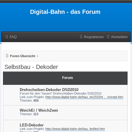
Digital-Bahn - das Forum
FAQ
Registrieren
Anmelden
Foren-Übersicht
Selbstbau - Dekoder
Forum
Drehscheiben-Dekoder DSD2010
Forum für den "neuen" Drehscheiben-Dekoder DSD2010
Link zum Projekt:
http://www.digital-bahn.de/bau_ds2010/d ... onzept.htm
Themen:
455
WeichEi / WeichZwei
Themen:
113
LED-Dekoder
Link zum Projekt:
http://www.digital-bahn.de/bau_led/led.htm