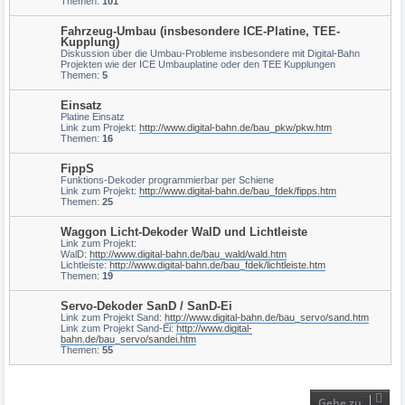
Themen:
101
Fahrzeug-Umbau (insbesondere ICE-Platine, TEE-
Kupplung)
Diskussion über die Umbau-Probleme insbesondere mit Digital-Bahn
Projekten wie der ICE Umbauplatine oder den TEE Kupplungen
Themen:
5
Einsatz
Platine Einsatz
Link zum Projekt:
http://www.digital-bahn.de/bau_pkw/pkw.htm
Themen:
16
FippS
Funktions-Dekoder programmierbar per Schiene
Link zum Projekt:
http://www.digital-bahn.de/bau_fdek/fipps.htm
Themen:
25
Waggon Licht-Dekoder WalD und Lichtleiste
Link zum Projekt:
WalD:
http://www.digital-bahn.de/bau_wald/wald.htm
Lichtleiste:
http://www.digital-bahn.de/bau_fdek/lichtleiste.htm
Themen:
19
Servo-Dekoder SanD / SanD-Ei
Link zum Projekt Sand:
http://www.digital-bahn.de/bau_servo/sand.htm
Link zum Projekt Sand-Ei:
http://www.digital-
bahn.de/bau_servo/sandei.htm
Themen:
55
Gehe zu