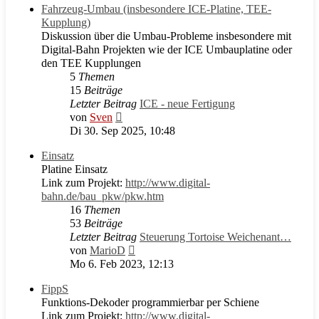
Fahrzeug-Umbau (insbesondere ICE-Platine, TEE-
Kupplung)
Diskussion über die Umbau-Probleme insbesondere mit
Digital-Bahn Projekten wie der ICE Umbauplatine oder
den TEE Kupplungen
5
Themen
15
Beiträge
Letzter Beitrag
ICE - neue Fertigung
Neuester
von
Sven
Beitrag
Di 30. Sep 2025, 10:48
Einsatz
Platine Einsatz
Link zum Projekt:
http://www.digital-
bahn.de/bau_pkw/pkw.htm
16
Themen
53
Beiträge
Letzter Beitrag
Steuerung Tortoise Weichenant…
Neuester
von
MarioD
Beitrag
Mo 6. Feb 2023, 12:13
FippS
Funktions-Dekoder programmierbar per Schiene
Link zum Projekt:
http://www.digital-