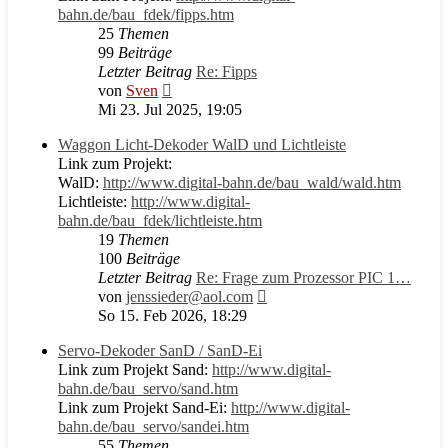
bahn.de/bau_fdek/fipps.htm
25
Themen
99
Beiträge
Letzter Beitrag
Re: Fipps
Neuester
von
Sven
Beitrag
Mi 23. Jul 2025, 19:05
Waggon Licht-Dekoder WalD und Lichtleiste
Link zum Projekt:
WalD:
http://www.digital-bahn.de/bau_wald/wald.htm
Lichtleiste:
http://www.digital-
bahn.de/bau_fdek/lichtleiste.htm
19
Themen
100
Beiträge
Letzter Beitrag
Re: Frage zum Prozessor PIC 1…
Neuester
von
jenssieder@aol.com
Beitrag
So 15. Feb 2026, 18:29
Servo-Dekoder SanD / SanD-Ei
Link zum Projekt Sand:
http://www.digital-
bahn.de/bau_servo/sand.htm
Link zum Projekt Sand-Ei:
http://www.digital-
bahn.de/bau_servo/sandei.htm
55
Themen