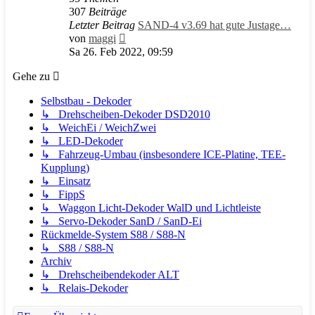
307
Beiträge
Letzter Beitrag
SAND-4 v3.69 hat gute Justage…
Neuester
von
maggi
Beitrag
Sa 26. Feb 2022, 09:59
Gehe zu
Selbstbau - Dekoder
↳ Drehscheiben-Dekoder DSD2010
↳ WeichEi / WeichZwei
↳ LED-Dekoder
↳ Fahrzeug-Umbau (insbesondere ICE-Platine, TEE-
Kupplung)
↳ Einsatz
↳ FippS
↳ Waggon Licht-Dekoder WalD und Lichtleiste
↳ Servo-Dekoder SanD / SanD-Ei
Rückmelde-System S88 / S88-N
↳ S88 / S88-N
Archiv
↳ Drehscheibendekoder ALT
↳ Relais-Dekoder