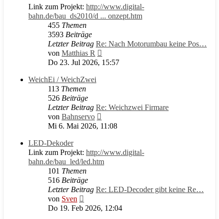
Link zum Projekt:
http://www.digital-
bahn.de/bau_ds2010/d ... onzept.htm
455
Themen
3593
Beiträge
Letzter Beitrag
Re: Nach Motorumbau keine Pos…
Neuester
von
Matthias R
Beitrag
Do 23. Jul 2026, 15:57
WeichEi / WeichZwei
113
Themen
526
Beiträge
Letzter Beitrag
Re: Weichzwei Firmare
Neuester
von
Bahnservo
Beitrag
Mi 6. Mai 2026, 11:08
LED-Dekoder
Link zum Projekt:
http://www.digital-
bahn.de/bau_led/led.htm
101
Themen
516
Beiträge
Letzter Beitrag
Re: LED-Decoder gibt keine Re…
Neuester
von
Sven
Beitrag
Do 19. Feb 2026, 12:04