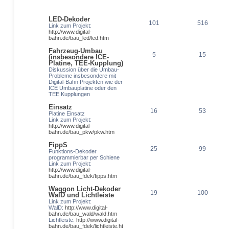
LED-Dekoder
101
516
Link zum Projekt:
http://www.digital-
bahn.de/bau_led/led.htm
Fahrzeug-Umbau
5
15
(insbesondere ICE-
Platine, TEE-Kupplung)
Diskussion über die Umbau-
Probleme insbesondere mit
Digital-Bahn Projekten wie der
ICE Umbauplatine oder den
TEE Kupplungen
Einsatz
16
53
Platine Einsatz
Link zum Projekt:
http://www.digital-
bahn.de/bau_pkw/pkw.htm
FippS
25
99
Funktions-Dekoder
programmierbar per Schiene
Link zum Projekt:
http://www.digital-
bahn.de/bau_fdek/fipps.htm
Waggon Licht-Dekoder
19
100
WalD und Lichtleiste
Link zum Projekt:
WalD:
http://www.digital-
bahn.de/bau_wald/wald.htm
Lichtleiste:
http://www.digital-
bahn.de/bau_fdek/lichtleiste.ht