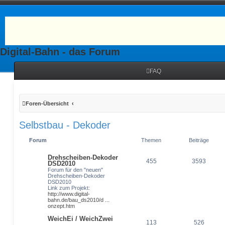
Digital-Bahn - das Forum
FAQ
Foren-Übersicht
Selbstbau - Dekoder
Forum
Themen
Beiträge
Drehscheiben-Dekoder
455
3593
DSD2010
Forum für den "neuen"
Drehscheiben-Dekoder
DSD2010
Link zum Projekt:
http://www.digital-
bahn.de/bau_ds2010/d ...
onzept.htm
WeichEi / WeichZwei
113
526