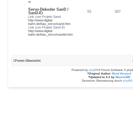
m
Servo-Dekoder SanD /
55
307
SanD-Ei
Link zum Projekt Sand:
http://www.digital-
bahn.de/bau_servo/sand.htm
Link zum Projekt Sand-Ei:
http://www.digital-
bahn.de/bau_servo/sandei.htm
Foren-Übersicht
Powered by
phpBB
® Forum Software © php
*
Original Author:
Brad Veryard
*
Updated to 3.2 by
MannixMD
Deutsche Übersetzung durch
phpBB