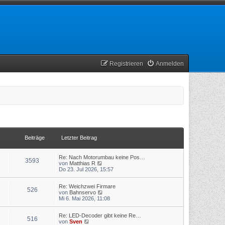
Registrieren
Anmelden
Beiträge
Letzter Beitrag
Re: Nach Motorumbau keine Pos…
3593
N
von
Matthias R
e
Do 23. Jul 2026, 15:57
u
e
Re: Weichzwei Firmare
s
526
N
von
Bahnservo
t
e
Mi 6. Mai 2026, 11:08
e
u
r
e
B
Re: LED-Decoder gibt keine Re…
s
e
516
N
von
Sven
t
i