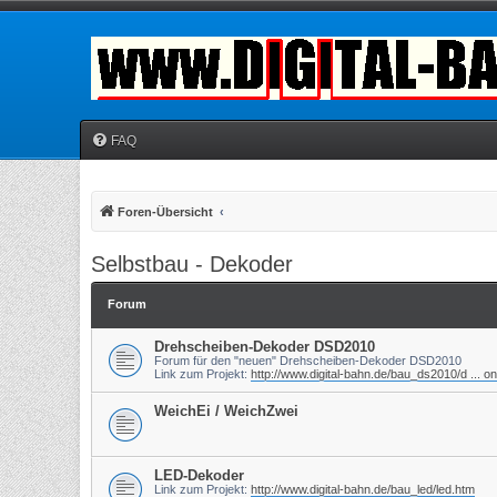
FAQ
Foren-Übersicht
Selbstbau - Dekoder
Forum
Drehscheiben-Dekoder DSD2010
Forum für den "neuen" Drehscheiben-Dekoder DSD2010
Link zum Projekt:
http://www.digital-bahn.de/bau_ds2010/d ... o
WeichEi / WeichZwei
LED-Dekoder
Link zum Projekt:
http://www.digital-bahn.de/bau_led/led.htm