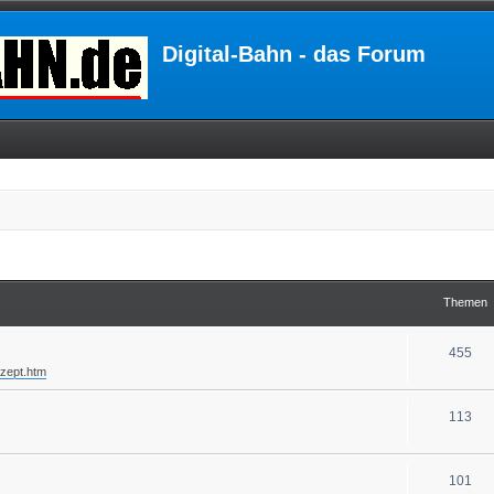
Digital-Bahn - das Forum
Themen
455
nzept.htm
113
101