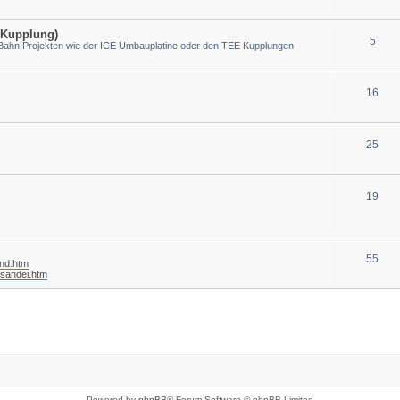
-Kupplung)
5
-Bahn Projekten wie der ICE Umbauplatine oder den TEE Kupplungen
16
25
19
55
and.htm
/sandei.htm
Powered by
phpBB
® Forum Software © phpBB Limited