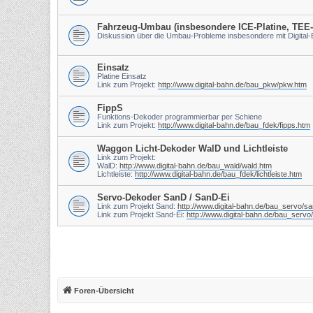
Fahrzeug-Umbau (insbesondere ICE-Platine, TEE
Diskussion über die Umbau-Probleme insbesondere mit Digital
Einsatz
Platine Einsatz
Link zum Projekt:
http://www.digital-bahn.de/bau_pkw/pkw.htm
FippS
Funktions-Dekoder programmierbar per Schiene
Link zum Projekt:
http://www.digital-bahn.de/bau_fdek/fipps.htm
Waggon Licht-Dekoder WalD und Lichtleiste
Link zum Projekt:
WalD:
http://www.digital-bahn.de/bau_wald/wald.htm
Lichtleiste:
http://www.digital-bahn.de/bau_fdek/lichtleiste.htm
Servo-Dekoder SanD / SanD-Ei
Link zum Projekt Sand:
http://www.digital-bahn.de/bau_servo/s
Link zum Projekt Sand-Ei:
http://www.digital-bahn.de/bau_servo
Foren-Übersicht