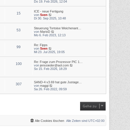
e
Do 19. Feb 2026, 12:04
e
t
u
r
r
e
B
a
ICE - neue Fertigung
s
e
g
15
N
von
Sven
t
i
e
Di 30. Sep 2025, 10:48
e
t
u
r
r
e
B
a
Steuerung Tortoise Weichenant…
s
e
g
53
N
von
MarioD
t
i
e
Mo 6. Feb 2023, 12:13
e
t
u
r
r
e
B
a
Re: Fipps
s
e
g
99
N
von
Sven
t
i
e
Mi 23. Jul 2025, 19:05
e
t
u
r
r
e
B
a
Re: Frage zum Prozessor PIC 1…
s
e
g
100
N
von
jenssieder@aol.com
t
i
e
So 15. Feb 2026, 18:29
e
t
u
r
r
e
B
a
s
e
g
SAND-4 v3.69 hat gute Justage…
t
i
307
N
von
maggi
e
t
e
Sa 26. Feb 2022, 09:59
r
r
u
B
a
e
e
g
s
i
t
t
Gehe zu
e
r
r
a
B
g
e
i
Alle Cookies löschen
Alle Zeiten sind
UTC+02:00
t
r