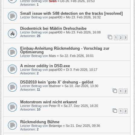
Letzter Beitrag von
Sven
«
Do 26. Feb 2026, 10:53
Antworten:
1
Small issue with S88 detection on the tracks [resolved]
Letzter Beitrag von
papat400
«
Mo 23. Feb 2026, 16:32
Diodentrick bei Mäklin Drehscheibe
Letzter Beitrag von
papat400
«
Mo 23. Feb 2026, 16:08
Antworten:
26
1
2
3
Einbau-Anleitung Rückmeldung - Vorschlag zur
Optimierung
Letzter Beitrag von
Mats
«
So 22. Feb 2026, 16:01
A minor oddity in DSD.exe
Letzter Beitrag von
papat400
«
Di 3. Feb 2026, 10:17
Antworten:
2
DSD2010 kein 'goto X' drehung - gelöst
Letzter Beitrag von
ttbahner
«
Sa 10. Jan 2026, 13:30
Antworten:
11
1
2
Motorstrom wird nicht erkannt
Letzter Beitrag von
Peter R
«
Sa 27. Dez 2025, 16:20
Antworten:
10
1
2
Rückmeldung Bühne
Letzter Beitrag von
Belamigo
«
So 21. Dez 2025, 09:36
Antworten:
2