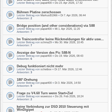
Letzter Beitrag von
papat400
«
Do 23. Apr 2026, 17:32
Bühnen Platine zerschossen
Letzter Beitrag von
MarkusB1966
«
Di 7. Apr 2026, 06:44
Antworten:
2
Bridge position (and other considerations) via S88
Letzter Beitrag von
papat400
«
Mi 1. Apr 2026, 11:20
Antworten:
7
Im Traincontroller keine Rückmeldungen für aktiv usw...
Letzter Beitrag von
schma29
«
Mo 30. Mär 2026, 10:45
Antworten:
7
Anzeige der Version des Pic S88-N
Letzter Beitrag von
papat400
«
Do 19. Mär 2026, 08:43
Antworten:
6
Debug funktioniert nicht mehr
Letzter Beitrag von
scheibse
«
Di 17. Mär 2026, 12:46
Antworten:
3
180°-Drehung
Letzter Beitrag von
papat400
«
Di 3. Mär 2026, 14:50
Antworten:
9
Frage zu V4.60 Turn wenn Start=Ziel
Letzter Beitrag von
wuwesso
«
Do 26. Feb 2026, 18:24
Antworten:
2
keine Verbindung zur DSD 2010 Steuerung mit
WinDigipet