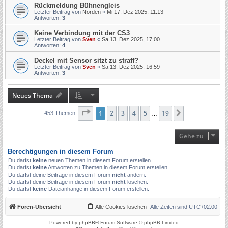
Rückmeldung Bühnengleis
Letzter Beitrag von
Norden
«
Mi 17. Dez 2025, 11:13
Antworten:
3
Keine Verbindung mit der CS3
Letzter Beitrag von
Sven
«
Sa 13. Dez 2025, 17:00
Antworten:
4
Deckel mit Sensor sitzt zu straff?
Letzter Beitrag von
Sven
«
Sa 13. Dez 2025, 16:59
Antworten:
3
Neues Thema
Seite
1
1
2
von
3
19
4
5
19
Nächste
453 Themen
…
Gehe zu
Berechtigungen in diesem Forum
Du darfst
keine
neuen Themen in diesem Forum erstellen.
Du darfst
keine
Antworten zu Themen in diesem Forum erstellen.
Du darfst deine Beiträge in diesem Forum
nicht
ändern.
Du darfst deine Beiträge in diesem Forum
nicht
löschen.
Du darfst
keine
Dateianhänge in diesem Forum erstellen.
Foren-Übersicht
Alle Cookies löschen
Alle Zeiten sind
UTC+02:00
Powered by
phpBB
® Forum Software © phpBB Limited