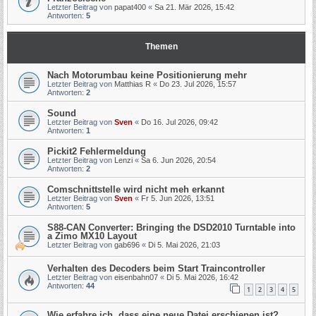
Letzter Beitrag von
papat400
«
Sa 21. Mär 2026, 15:42
Antworten:
5
Themen
Nach Motorumbau keine Positionierung mehr
Letzter Beitrag von
Matthias R
«
Do 23. Jul 2026, 15:57
Antworten:
2
Sound
Letzter Beitrag von
Sven
«
Do 16. Jul 2026, 09:42
Antworten:
1
Pickit2 Fehlermeldung
Letzter Beitrag von
Lenzi
«
Sa 6. Jun 2026, 20:54
Antworten:
2
Comschnittstelle wird nicht meh erkannt
Letzter Beitrag von
Sven
«
Fr 5. Jun 2026, 13:51
Antworten:
5
S88-CAN Converter: Bringing the DSD2010 Turntable into
a Zimo MX10 Layout
Letzter Beitrag von
gab696
«
Di 5. Mai 2026, 21:03
Verhalten des Decoders beim Start Traincontroller
Letzter Beitrag von
eisenbahn07
«
Di 5. Mai 2026, 16:42
Antworten:
44
1
2
3
4
5
Wie erfahre ich, dass eine neue Datei erschienen ist?