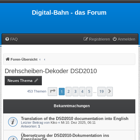
Digital-Bahn - das Forum
FAQ
Registrieren
Anmelden
Foren-Übersicht
Drehscheiben-Dekoder DSD2010
Neues Thema
Seite
1
1
2
von
3
19
4
5
19
Nächste
453 Themen
…
Bekanntmachungen
Translation of the DSD2010 documentation into English
Letzter Beitrag von
Kiko
«
Mi 10. Dez 2025, 06:11
Antworten:
1
Übersetzung der DSD2010-Dokumentation ins
Französische