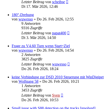
Letzter Beitrag
von
scheibse
Di 17. Mär 2026, 12:46
180°-Drehung
von
wuwesso
» Do 26. Feb 2026, 12:55
9
Antworten
9316
Zugriffe
Letzter Beitrag
von
papat400
Di 3. Mär 2026, 14:50
Frage zu V4.60 Turn wenn Start=Ziel
von
wuwesso
» Do 26. Feb 2026, 14:54
2
Antworten
3825
Zugriffe
Letzter Beitrag
von
wuwesso
Do 26. Feb 2026, 18:24
keine Verbindung zur DSD 2010 Steuerung mit WinDigipet
von
Wolfgang 58
» Do 26. Feb 2026, 10:21
1
Antworten
3453
Zugriffe
Letzter Beitrag
von
Sven
Do 26. Feb 2026, 10:53
Small issue with S88 detection on the tracks [resolved]