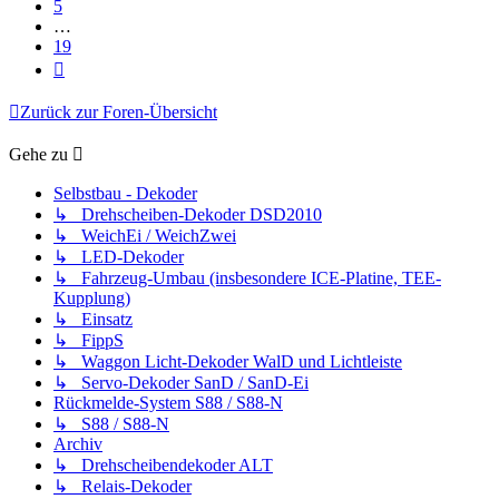
5
…
19
Nächste
Zurück zur Foren-Übersicht
Gehe zu
Selbstbau - Dekoder
↳ Drehscheiben-Dekoder DSD2010
↳ WeichEi / WeichZwei
↳ LED-Dekoder
↳ Fahrzeug-Umbau (insbesondere ICE-Platine, TEE-
Kupplung)
↳ Einsatz
↳ FippS
↳ Waggon Licht-Dekoder WalD und Lichtleiste
↳ Servo-Dekoder SanD / SanD-Ei
Rückmelde-System S88 / S88-N
↳ S88 / S88-N
Archiv
↳ Drehscheibendekoder ALT
↳ Relais-Dekoder