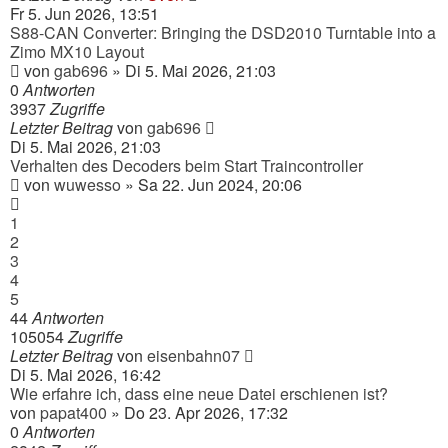
Fr 5. Jun 2026, 13:51
S88-CAN Converter: Bringing the DSD2010 Turntable into a
Zimo MX10 Layout
von
gab696
» Di 5. Mai 2026, 21:03
0
Antworten
3937
Zugriffe
Letzter Beitrag
von
gab696
Di 5. Mai 2026, 21:03
Verhalten des Decoders beim Start Traincontroller
von
wuwesso
» Sa 22. Jun 2024, 20:06
1
2
3
4
5
44
Antworten
105054
Zugriffe
Letzter Beitrag
von
eisenbahn07
Di 5. Mai 2026, 16:42
Wie erfahre ich, dass eine neue Datei erschienen ist?
von
papat400
» Do 23. Apr 2026, 17:32
0
Antworten