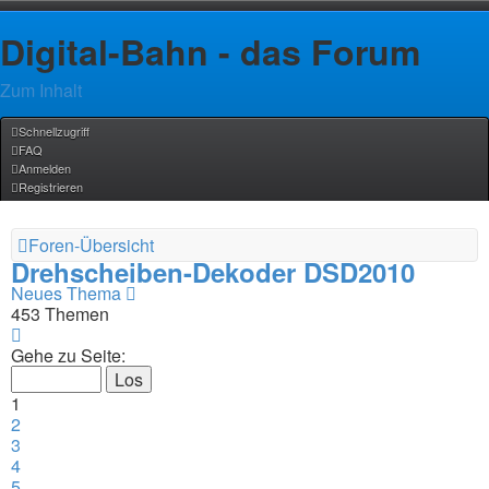
Digital-Bahn - das Forum
Zum Inhalt
Schnellzugriff
FAQ
Anmelden
Registrieren
Foren-Übersicht
Drehscheiben-Dekoder DSD2010
Neues Thema
453 Themen
Seite
1
Gehe zu Seite:
von
19
1
2
3
4
5