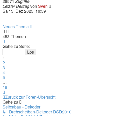
28571
Zugriffe
Letzter Beitrag
von
Sven
Sa 13. Dez 2025, 16:59
Neues Thema
453 Themen
Seite
1
Gehe zu Seite:
von
19
1
2
3
4
5
…
19
Nächste
Zurück zur Foren-Übersicht
Gehe zu
Selbstbau - Dekoder
↳ Drehscheiben-Dekoder DSD2010