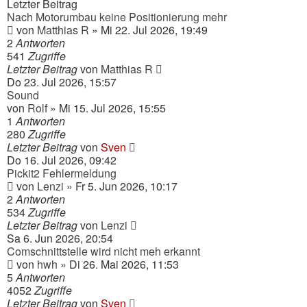
Letzter Beitrag
Nach Motorumbau keine Positionierung mehr
von
Matthias R
» Mi 22. Jul 2026, 19:49
2
Antworten
541
Zugriffe
Letzter Beitrag
von
Matthias R
Do 23. Jul 2026, 15:57
Sound
von
Rolf
» Mi 15. Jul 2026, 15:55
1
Antworten
280
Zugriffe
Letzter Beitrag
von
Sven
Do 16. Jul 2026, 09:42
Pickit2 Fehlermeldung
von
Lenzi
» Fr 5. Jun 2026, 10:17
2
Antworten
534
Zugriffe
Letzter Beitrag
von
Lenzi
Sa 6. Jun 2026, 20:54
Comschnittstelle wird nicht meh erkannt
von
hwh
» Di 26. Mai 2026, 11:53
5
Antworten
4052
Zugriffe
Letzter Beitrag
von
Sven