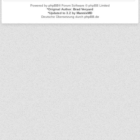
Powered by
phpBB
® Forum Software © phpBB Limited
*
Original Author:
Brad Veryard
*
Updated to 3.2 by
MannixMD
Deutsche Übersetzung durch
phpBB.de