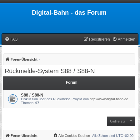
Digital-Bahn - das Forum
FAQ
Registrieren
Anmelden
Foren-Übersicht
Rückmelde-System S88 / S88-N
Forum
S88 / S88-N
Diskussion über das Rückmelde-Projekt von
http://www.digital-bahn.de
Themen:
97
Gehe zu
Foren-Übersicht
Alle Cookies löschen
Alle Zeiten sind
UTC+02:00