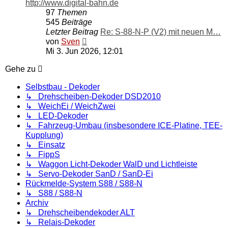
http://www.digital-bahn.de
97
Themen
545
Beiträge
Letzter Beitrag
Re: S-88-N-P (V2) mit neuen M…
Neuester
von
Sven
Beitrag
Mi 3. Jun 2026, 12:01
Gehe zu
Selbstbau - Dekoder
↳ Drehscheiben-Dekoder DSD2010
↳ WeichEi / WeichZwei
↳ LED-Dekoder
↳ Fahrzeug-Umbau (insbesondere ICE-Platine, TEE-
Kupplung)
↳ Einsatz
↳ FippS
↳ Waggon Licht-Dekoder WalD und Lichtleiste
↳ Servo-Dekoder SanD / SanD-Ei
Rückmelde-System S88 / S88-N
↳ S88 / S88-N
Archiv
↳ Drehscheibendekoder ALT
↳ Relais-Dekoder