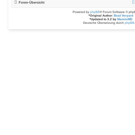
Foren-Übersicht
Powered by
phpBB
® Forum Software © php
*
Original Author:
Brad Veryard
*
Updated to 3.2 by
MannixMD
Deutsche Übersetzung durch
phpBB