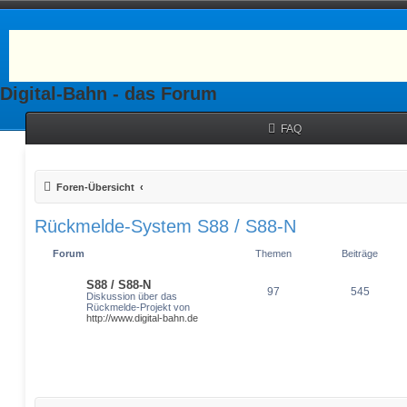
Digital-Bahn - das Forum
FAQ
Foren-Übersicht
Rückmelde-System S88 / S88-N
Forum
Themen
Beiträge
S88 / S88-N
97
545
Diskussion über das
Rückmelde-Projekt von
http://www.digital-bahn.de