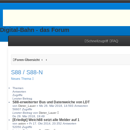
Digital-Bahn - das Forum
Schnellzugriff
FAQ
Foren-Übersicht
S88 / S88-N
Neues Thema
Themen
Antworten
Zugriffe
Letzter Beitrag
S88-erweiterter Bus und Datenweiche von LDT
von
Dieter_Lauer
» Mo 26. Mär 2018, 14:59
3
Antworten
56607
Zugriffe
Letzter Beitrag
von
Dieter_Lauer
Do 29. Mär 2018, 19:49
[Erledigt] Weich88 setzt alle Melder auf 1
von
aston
» Fr 17. Okt 2014, 20:35
2
Antworten
52050
Zugriffe