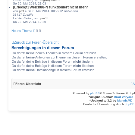
So 25. Mai 2014, 21:03
[Erledigt] Weich88-N funktioniert nicht mehr
von
pmf
» Sa 8. Mär 2014, 00:29
12
Antworten
33417
Zugriffe
Letzter Beitrag
von
pmf
Do 22. Mai 2014, 12:20
Neues Thema
Zurück zur Foren-Übersicht
Berechtigungen in diesem Forum
Du darfst
keine
neuen Themen in diesem Forum erstellen.
Du darfst
keine
Antworten zu Themen in diesem Forum erstellen.
Du darfst deine Beiträge in diesem Forum
nicht
ändern.
Du darfst deine Beiträge in diesem Forum
nicht
löschen.
Du darfst
keine
Dateianhänge in diesem Forum erstellen.
Foren-Übersicht
A
Powered by
phpBB
® Forum Software © php
*
Original Author:
Brad Veryard
*
Updated to 3.2 by
MannixMD
Deutsche Übersetzung durch
phpBB