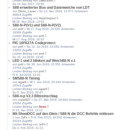
Letzter Beitrag
von
ZweiCEins
Sa 15. Apr 2017, 20:50
S88-erweiterter Bus und Datenweiche von LDT
von
Dieter_Lauer
» So 13. Nov 2016, 12:57
1
Antworten
46604
Zugriffe
Letzter Beitrag
von
Hatschepsut
Mi 16. Nov 2016, 13:52
S88-N-P(V1) und S88-N-P(V2)
von
pmf
» Mi 17. Aug 2016, 16:52
0
Antworten
19368
Zugriffe
Letzter Beitrag
von
pmf
Mi 17. Aug 2016, 16:52
PIC 16F627A Codeprotect
von
pmf
» So 10. Jul 2016, 14:08
2
Antworten
13203
Zugriffe
Letzter Beitrag
von
pmf
So 10. Jul 2016, 19:40
LED 1 und 2 blinken auf Weich88-N v.1
von
pmf
» Do 30. Jun 2016, 22:55
1
Antworten
13754
Zugriffe
Letzter Beitrag
von
pmf
Fr 8. Jul 2016, 22:01
SMS88-N Timing
von
agsell
» Mi 1. Jun 2016, 23:19
4
Antworten
15543
Zugriffe
Letzter Beitrag
von
agsell
So 5. Jun 2016, 20:47
S88-n-p V2.3 Blitzeinschlag
von
crass007
» So 27. Mär 2016, 19:50
4
Antworten
16304
Zugriffe
Letzter Beitrag
von
Sven
Fr 15. Apr 2016, 11:12
Mit ShowDCC auf den Gleis / S88-N die DCC Befehle mitlesen
von
JoFri
» Fr 8. Feb 2013, 16:50
2
Antworten
20243
Zugriffe
Letzter Beitrag
von
JoFri
Do 4. Feb 2016, 21:21