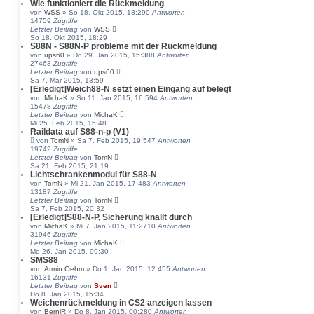
Wie funktioniert die Rückmeldung
von
WSS
» So 18. Okt 2015, 18:29
0
Antworten
14759
Zugriffe
Letzter Beitrag
von
WSS
So 18. Okt 2015, 18:29
S88N - S88N-P probleme mit der Rückmeldung
von
ups60
» Do 29. Jan 2015, 15:38
8
Antworten
27468
Zugriffe
Letzter Beitrag
von
ups60
Sa 7. Mär 2015, 13:59
[Erledigt]Weich88-N setzt einen Eingang auf belegt
von
MichaK
» So 11. Jan 2015, 16:59
4
Antworten
15478
Zugriffe
Letzter Beitrag
von
MichaK
Mi 25. Feb 2015, 15:48
Raildata auf S88-n-p (V1)
von
TomN
» Sa 7. Feb 2015, 19:54
7
Antworten
19742
Zugriffe
Letzter Beitrag
von
TomN
Sa 21. Feb 2015, 21:19
Lichtschrankenmodul für S88-N
von
TomN
» Mi 21. Jan 2015, 17:48
3
Antworten
13187
Zugriffe
Letzter Beitrag
von
TomN
Sa 7. Feb 2015, 20:32
[Erledigt]S88-N-P, Sicherung knallt durch
von
MichaK
» Mi 7. Jan 2015, 11:27
10
Antworten
31946
Zugriffe
Letzter Beitrag
von
MichaK
Mo 26. Jan 2015, 09:30
SMS88
von
Armin Oehm
» Do 1. Jan 2015, 12:45
5
Antworten
16131
Zugriffe
Letzter Beitrag
von
Sven
Do 8. Jan 2015, 15:34
Weichenrückmeldung in CS2 anzeigen lassen
von
BerniR
» Do 8. Jan 2015, 00:28
0
Antworten