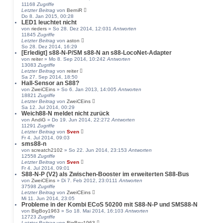
11168
Zugriffe
Letzter Beitrag
von
BerniR
Do 8. Jan 2015, 00:28
LED1 leuchtet nicht
von
rieders
» So 28. Dez 2014, 12:03
1
Antworten
11845
Zugriffe
Letzter Beitrag
von
aston
So 28. Dez 2014, 16:29
[Erledigt] s88-N-P/SM s88-N an s88-LocoNet-Adapter
von
reiter
» Mo 8. Sep 2014, 10:24
2
Antworten
13083
Zugriffe
Letzter Beitrag
von
reiter
Sa 27. Sep 2014, 18:50
Hall-Sensor an S88?
von
ZweiCEins
» So 6. Jan 2013, 14:00
5
Antworten
18821
Zugriffe
Letzter Beitrag
von
ZweiCEins
Sa 12. Jul 2014, 00:29
Weich88-N meldet nicht zurück
von
AndiG
» Do 19. Jun 2014, 22:27
2
Antworten
11291
Zugriffe
Letzter Beitrag
von
Sven
Fr 4. Jul 2014, 09:03
sms88-n
von
screatch2102
» So 22. Jun 2014, 23:15
3
Antworten
12558
Zugriffe
Letzter Beitrag
von
Sven
Fr 4. Jul 2014, 09:01
S88-N-P (V2) als Zwischen-Booster im erweiterten S88-Bus
von
ZweiCEins
» Di 7. Feb 2012, 23:01
11
Antworten
37598
Zugriffe
Letzter Beitrag
von
ZweiCEins
Mi 11. Jun 2014, 23:05
Probleme in der Kombi ECoS 50200 mit S88-N-P und SMS88-N
von
BigBoy1963
» So 18. Mai 2014, 16:10
3
Antworten
12723
Zugriffe
Letzter Beitrag
von
BigBoy1963