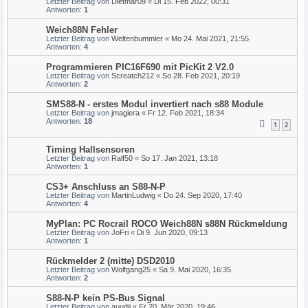
Letzter Beitrag von
Dietmar09
«
Di 15. Feb 2022, 00:31
Antworten:
1
Weich88N Fehler
Letzter Beitrag von
Weltenbummler
«
Mo 24. Mai 2021, 21:55
Antworten:
4
Programmieren PIC16F690 mit PicKit 2 V2.0
Letzter Beitrag von
Screatch212
«
So 28. Feb 2021, 20:19
Antworten:
2
SMS88-N - erstes Modul invertiert nach s88 Module
Letzter Beitrag von
jmagiera
«
Fr 12. Feb 2021, 18:34
Antworten:
18
1
2
Timing Hallsensoren
Letzter Beitrag von
Ralf50
«
So 17. Jan 2021, 13:18
Antworten:
1
CS3+ Anschluss an S88-N-P
Letzter Beitrag von
MartinLudwig
«
Do 24. Sep 2020, 17:40
Antworten:
4
MyPlan: PC Rocrail ROCO Weich88N s88N Rückmeldung
Letzter Beitrag von
JoFri
«
Di 9. Jun 2020, 09:13
Antworten:
1
Rückmelder 2 (mitte) DSD2010
Letzter Beitrag von
Wolfgang25
«
Sa 9. Mai 2020, 16:35
Antworten:
2
S88-N-P kein PS-Bus Signal
Letzter Beitrag von
auudii
«
Fr 20. Mär 2020, 19:46