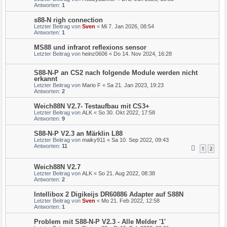
Antworten:
1
s88-N righ connection
Letzter Beitrag von
Sven
«
Mi 7. Jan 2026, 08:54
Antworten:
1
MS88 und infrarot reflexions sensor
Letzter Beitrag von
heinz0606
«
Do 14. Nov 2024, 16:28
S88-N-P an CS2 nach folgende Module werden nicht
erkannt
Letzter Beitrag von
Mario F
«
Sa 21. Jan 2023, 19:23
Antworten:
2
Weich88N V2.7- Testaufbau mit CS3+
Letzter Beitrag von
ALK
«
So 30. Okt 2022, 17:58
Antworten:
9
S88-N-P V2.3 an Märklin L88
Letzter Beitrag von
maiky911
«
Sa 10. Sep 2022, 09:43
Antworten:
11
1
2
Weich88N V2.7
Letzter Beitrag von
ALK
«
So 21. Aug 2022, 08:38
Antworten:
2
Intellibox 2 Digikeijs DR60886 Adapter auf S88N
Letzter Beitrag von
Sven
«
Mo 21. Feb 2022, 12:58
Antworten:
1
Problem mit S88-N-P V2.3 - Alle Melder '1'