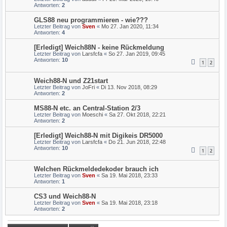
Antworten:
2
GLS88 neu programmieren - wie???
Letzter Beitrag von
Sven
«
Mo 27. Jan 2020, 11:34
Antworten:
4
[Erledigt] Weich88N - keine Rückmeldung
Letzter Beitrag von
Larsfcfa
«
So 27. Jan 2019, 09:45
Antworten:
10
1
2
Weich88-N und Z21start
Letzter Beitrag von
JoFri
«
Di 13. Nov 2018, 08:29
Antworten:
2
MS88-N etc. an Central-Station 2/3
Letzter Beitrag von
Moeschi
«
Sa 27. Okt 2018, 22:21
Antworten:
2
[Erledigt] Weich88-N mit Digikeis DR5000
Letzter Beitrag von
Larsfcfa
«
Do 21. Jun 2018, 22:48
Antworten:
10
1
2
Welchen Rückmeldedekoder brauch ich
Letzter Beitrag von
Sven
«
Sa 19. Mai 2018, 23:33
Antworten:
1
CS3 und Weich88-N
Letzter Beitrag von
Sven
«
Sa 19. Mai 2018, 23:18
Antworten:
2