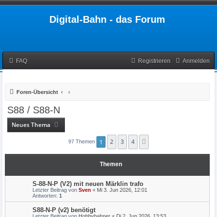
Digital-Bahn - das Forum
FAQ
Registrieren
Anmelden
Foren-Übersicht
S88 / S88-N
Neues Thema
1
2
3
4
Nächste
97 Themen
Themen
S-88-N-P (V2) mit neuen Märklin trafo
Letzter Beitrag von
Sven
«
Mi 3. Jun 2026, 12:01
Antworten:
1
S88-N-P (v2) benötigt
Letzter Beitrag von
Hobbybahner
«
Di 2. Jun 2026, 13:53