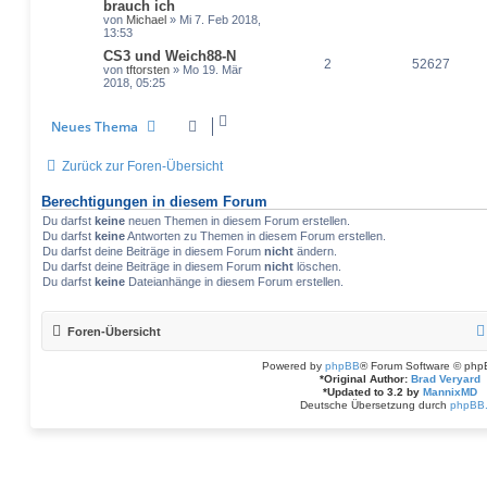
brauch ich
von
Michael
» Mi 7. Feb 2018,
13:53
CS3 und Weich88-N
2
52627
von
tftorsten
» Mo 19. Mär
2018, 05:25
Neues Thema
Zurück zur Foren-Übersicht
Berechtigungen in diesem Forum
Du darfst
keine
neuen Themen in diesem Forum erstellen.
Du darfst
keine
Antworten zu Themen in diesem Forum erstellen.
Du darfst deine Beiträge in diesem Forum
nicht
ändern.
Du darfst deine Beiträge in diesem Forum
nicht
löschen.
Du darfst
keine
Dateianhänge in diesem Forum erstellen.
Foren-Übersicht
Powered by
phpBB
® Forum Software © php
*
Original Author:
Brad Veryard
*
Updated to 3.2 by
MannixMD
Deutsche Übersetzung durch
phpBB