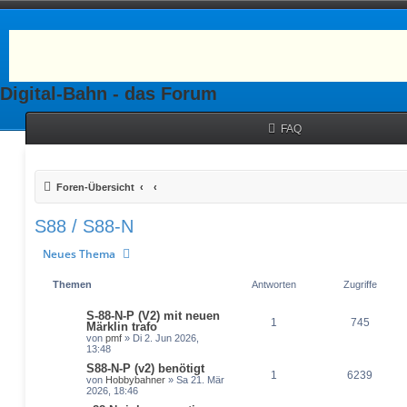
Digital-Bahn - das Forum
FAQ
Foren-Übersicht
S88 / S88-N
Neues Thema
Themen
Antworten
Zugriffe
S-88-N-P (V2) mit neuen
1
745
Märklin trafo
von
pmf
» Di 2. Jun 2026,
13:48
S88-N-P (v2) benötigt
1
6239
von
Hobbybahner
» Sa 21. Mär
2026, 18:46