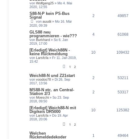
von
Wolfgang25
» Mo 4. Mai
2020, 12:55
S88-N-P kein PS-Bus
2
49857
Signal
von
auudii
» Mo 16. Mär
2020, 09:39
GLS88 neu
4
61068
programmieren - wie???
von
Burkhard
» So 6. Jan
2019, 17:00
[Erledigt] Weich88N -
10
109432
keine Rückmeldung
von
Larsfcfa
» Fr 11. Jan 2019,
15:42
1
2
Weich88-N und Z21start
2
53211
von
voodoo78
» Di 26. Sep
2017, 13:56
MS88-N etc. an Central-
2
53317
Station 2/3
von
Moeschi
» So 23. Sep
2018, 09:50
[Erledigt] Weich88-N mit
10
125382
Digikeis DR5000
von
Larsfcfa
» Do 19. Apr
2018, 20:06
1
2
Welchen
1
49464
Rückmeldedekoder