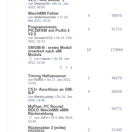
von
Dietmar09
» Mo 31. Jan
2022, 00:05
Weich88N Fehler
4
56870
von
Weltenbummler
» Fr 14.
Mai 2021, 16:41
Programmieren
2
51712
PIC16F690 mit PicKit 2
V2.0
von
Screatch212
» So 14. Feb
2021, 22:13
SMS88-N - erstes Modul
18
173964
invertiert nach s88
Module
von
r.daxer
» So 29. Jan
2012, 12:28
1
2
Timing Hallsensoren
1
48270
von
Ralf50
» So 17. Jan 2021,
12:55
CS3+ Anschluss an S88-
4
58326
N-P
von
MartinLudwig
» Do 16. Jan
2020, 18:46
MyPlan: PC Rocrail
1
54771
ROCO Weich88N s88N
Rückmeldung
von
JoFri
» Di 4. Mär 2014,
10:43
Rückmelder 2 (mitte)
2
51345
DSD2010