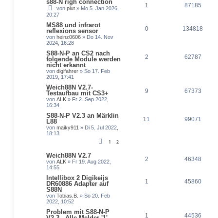
s88-N righ connection
1
87185
von
plut
» Mo 5. Jan 2026,
20:27
MS88 und infrarot
0
134818
reflexions sensor
von
heinz0606
» Do 14. Nov
2024, 16:28
S88-N-P an CS2 nach
2
62787
folgende Module werden
nicht erkannt
von
digifahrer
» So 17. Feb
2019, 17:41
Weich88N V2.7-
9
67373
Testaufbau mit CS3+
von
ALK
» Fr 2. Sep 2022,
16:34
S88-N-P V2.3 an Märklin
11
99071
L88
von
maiky911
» Di 5. Jul 2022,
18:13
1
2
Weich88N V2.7
2
46348
von
ALK
» Fr 19. Aug 2022,
14:55
Intellibox 2 Digikeijs
1
45860
DR60886 Adapter auf
S88N
von
Tobias.B.
» So 20. Feb
2022, 10:52
Problem mit S88-N-P
1
44536
V2.3 - Alle Melder '1'