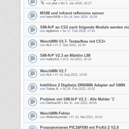
von
plut
» Mo 5. Jan 2026, 20:27
MS88 und infrarot reflexions sensor
von
heinz0606
» Do 14. Nov 2024, 16:28
S88-N-P an CS2 nach folgende Module werden nic
von
digifahrer
» So 17. Feb 2019, 17:41
Weich88N V2.7- Testaufbau mit CS3+
von
ALK
» Fr 2. Sep 2022, 16:34
S88-N-P V2.3 an Märklin L88
von
maiky911
» Di 5. Jul 2022, 18:13
Weich88N V2.7
von
ALK
» Fr 19. Aug 2022, 14:55
Intellibox 2 Digikeijs DR60886 Adapter auf S88N
von
Tobias.B.
» So 20. Feb 2022, 10:52
Problem mit S88-N-P V2.3 - Alle Melder '1'
von
Dietmar09
» Mo 31. Jan 2022, 00:05
Weich88N Fehler
von
Weltenbummler
» Fr 14. Mai 2021, 16:41
Programmieren PIC16F690 mit PicKit 2 V2.0