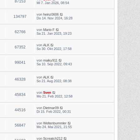
87153
Mi 7. Jan 2026, 08:54
von
heinz0606
134797
Do 14. Nov 2024, 16:28
von
Mario F
62766
Sa 21. Jan 2023, 19:23
von
ALK
67352
So 30. Okt 2022, 17:58
von
maiky911
99041
Sa 10. Sep 2022, 09:43
von
ALK
46328
So 21. Aug 2022, 08:38
von
Sven
45834
Mo 21. Feb 2022, 12:58
von
Dietmar09
44516
Di 15. Feb 2022, 00:31
von
Weltenbummler
56847
Mo 24. Mai 2021, 21:55
von
Screatch212