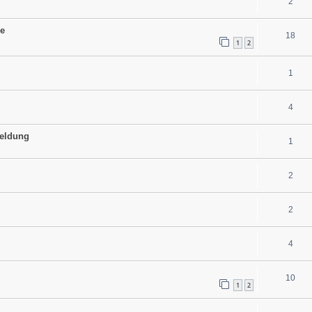
2
le
18
1
2
1
4
eldung
1
2
2
4
10
1
2