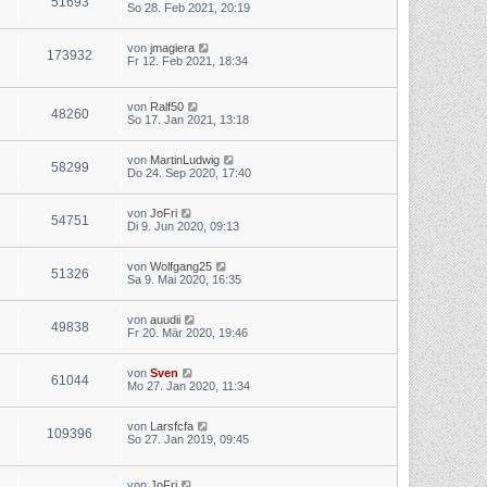
51693
So 28. Feb 2021, 20:19
von
jmagiera
173932
Fr 12. Feb 2021, 18:34
von
Ralf50
48260
So 17. Jan 2021, 13:18
von
MartinLudwig
58299
Do 24. Sep 2020, 17:40
von
JoFri
54751
Di 9. Jun 2020, 09:13
von
Wolfgang25
51326
Sa 9. Mai 2020, 16:35
von
auudii
49838
Fr 20. Mär 2020, 19:46
von
Sven
61044
Mo 27. Jan 2020, 11:34
von
Larsfcfa
109396
So 27. Jan 2019, 09:45
von
JoFri