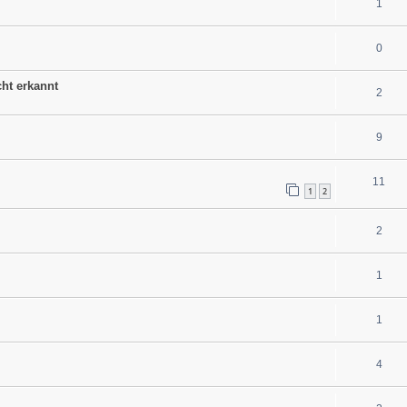
1
0
ht erkannt
2
9
11
1
2
2
1
1
4