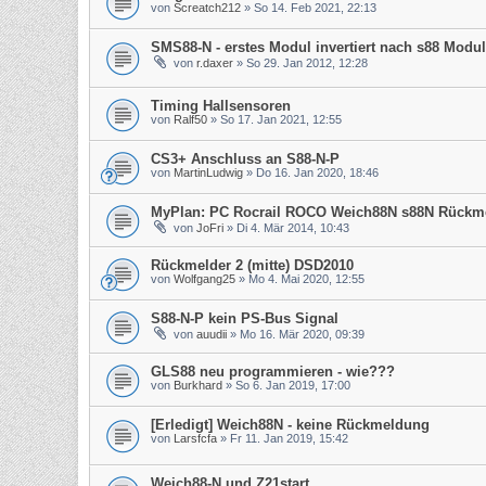
von
Screatch212
» So 14. Feb 2021, 22:13
SMS88-N - erstes Modul invertiert nach s88 Modu
von
r.daxer
» So 29. Jan 2012, 12:28
Timing Hallsensoren
von
Ralf50
» So 17. Jan 2021, 12:55
CS3+ Anschluss an S88-N-P
von
MartinLudwig
» Do 16. Jan 2020, 18:46
MyPlan: PC Rocrail ROCO Weich88N s88N Rückm
von
JoFri
» Di 4. Mär 2014, 10:43
Rückmelder 2 (mitte) DSD2010
von
Wolfgang25
» Mo 4. Mai 2020, 12:55
S88-N-P kein PS-Bus Signal
von
auudii
» Mo 16. Mär 2020, 09:39
GLS88 neu programmieren - wie???
von
Burkhard
» So 6. Jan 2019, 17:00
[Erledigt] Weich88N - keine Rückmeldung
von
Larsfcfa
» Fr 11. Jan 2019, 15:42
Weich88-N und Z21start