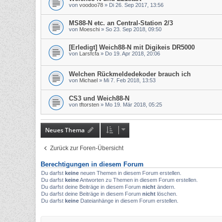
von
voodoo78
» Di 26. Sep 2017, 13:56
MS88-N etc. an Central-Station 2/3
von
Moeschi
» So 23. Sep 2018, 09:50
[Erledigt] Weich88-N mit Digikeis DR5000
von
Larsfcfa
» Do 19. Apr 2018, 20:06
Welchen Rückmeldedekoder brauch ich
von
Michael
» Mi 7. Feb 2018, 13:53
CS3 und Weich88-N
von
tftorsten
» Mo 19. Mär 2018, 05:25
Neues Thema
Zurück zur Foren-Übersicht
Berechtigungen in diesem Forum
Du darfst
keine
neuen Themen in diesem Forum erstellen.
Du darfst
keine
Antworten zu Themen in diesem Forum erstellen.
Du darfst deine Beiträge in diesem Forum
nicht
ändern.
Du darfst deine Beiträge in diesem Forum
nicht
löschen.
Du darfst
keine
Dateianhänge in diesem Forum erstellen.