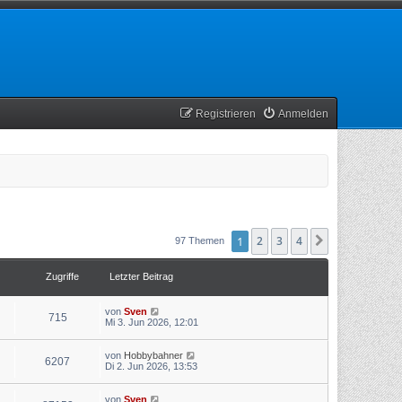
Registrieren
Anmelden
1
2
3
4
Nächste
97 Themen
Zugriffe
Letzter Beitrag
von
Sven
715
Mi 3. Jun 2026, 12:01
von
Hobbybahner
6207
Di 2. Jun 2026, 13:53
von
Sven