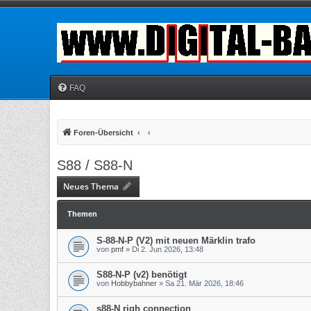
FAQ
Foren-Übersicht
S88 / S88-N
Neues Thema
Themen
S-88-N-P (V2) mit neuen Märklin trafo
von
pmf
» Di 2. Jun 2026, 13:48
S88-N-P (v2) benötigt
von
Hobbybahner
» Sa 21. Mär 2026, 18:46
s88-N righ connection