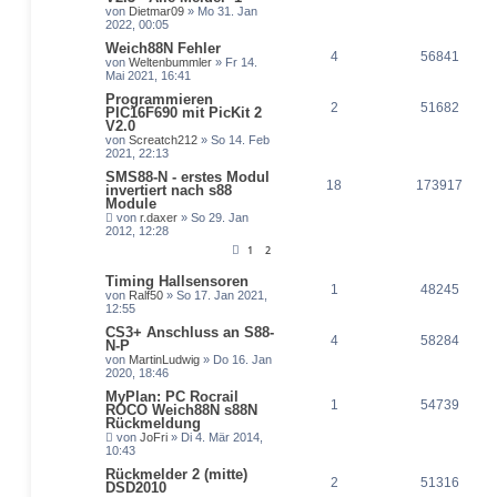
von
Dietmar09
» Mo 31. Jan
2022, 00:05
Weich88N Fehler
4
56841
von
Weltenbummler
» Fr 14.
Mai 2021, 16:41
Programmieren
2
51682
PIC16F690 mit PicKit 2
V2.0
von
Screatch212
» So 14. Feb
2021, 22:13
SMS88-N - erstes Modul
18
173917
invertiert nach s88
Module
von
r.daxer
» So 29. Jan
2012, 12:28
1
2
Timing Hallsensoren
1
48245
von
Ralf50
» So 17. Jan 2021,
12:55
CS3+ Anschluss an S88-
4
58284
N-P
von
MartinLudwig
» Do 16. Jan
2020, 18:46
MyPlan: PC Rocrail
1
54739
ROCO Weich88N s88N
Rückmeldung
von
JoFri
» Di 4. Mär 2014,
10:43
Rückmelder 2 (mitte)
2
51316
DSD2010