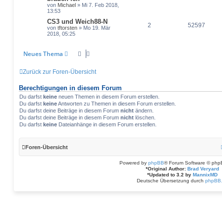
von
Michael
» Mi 7. Feb 2018,
13:53
CS3 und Weich88-N
2
52597
von
tftorsten
» Mo 19. Mär
2018, 05:25
Neues Thema
Zurück zur Foren-Übersicht
Berechtigungen in diesem Forum
Du darfst
keine
neuen Themen in diesem Forum erstellen.
Du darfst
keine
Antworten zu Themen in diesem Forum erstellen.
Du darfst deine Beiträge in diesem Forum
nicht
ändern.
Du darfst deine Beiträge in diesem Forum
nicht
löschen.
Du darfst
keine
Dateianhänge in diesem Forum erstellen.
Foren-Übersicht
Powered by
phpBB
® Forum Software © php
*
Original Author:
Brad Veryard
*
Updated to 3.2 by
MannixMD
Deutsche Übersetzung durch
phpBB