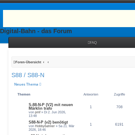
Digital-Bahn - das Forum
FAQ
Foren-Übersicht
S88 / S88-N
Neues Thema
Themen
Antworten
Zugriffe
S-88-N-P (V2) mit neuen
1
708
Märklin trafo
von
pmf
» Di 2. Jun 2026,
13:48
S88-N-P (v2) benötigt
1
6191
von
Hobbybahner
» Sa 21. Mär
2026, 18:46