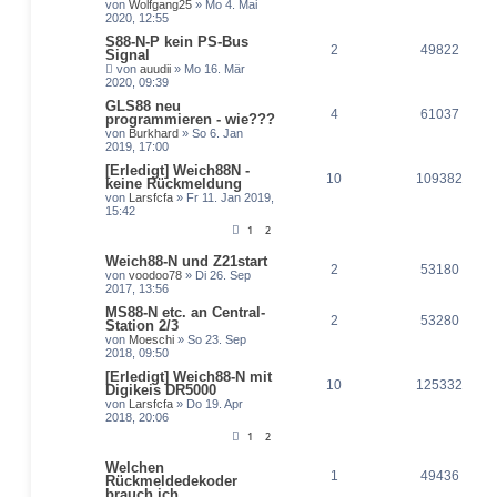
von
Wolfgang25
» Mo 4. Mai
2020, 12:55
S88-N-P kein PS-Bus
2
49822
Signal
von
auudii
» Mo 16. Mär
2020, 09:39
GLS88 neu
4
61037
programmieren - wie???
von
Burkhard
» So 6. Jan
2019, 17:00
[Erledigt] Weich88N -
10
109382
keine Rückmeldung
von
Larsfcfa
» Fr 11. Jan 2019,
15:42
1
2
Weich88-N und Z21start
2
53180
von
voodoo78
» Di 26. Sep
2017, 13:56
MS88-N etc. an Central-
2
53280
Station 2/3
von
Moeschi
» So 23. Sep
2018, 09:50
[Erledigt] Weich88-N mit
10
125332
Digikeis DR5000
von
Larsfcfa
» Do 19. Apr
2018, 20:06
1
2
Welchen
1
49436
Rückmeldedekoder
brauch ich