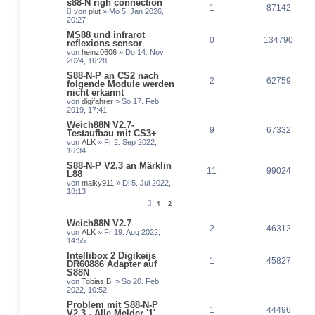
s88-N righ connection
1
87142
von
plut
» Mo 5. Jan 2026,
20:27
MS88 und infrarot
0
134790
reflexions sensor
von
heinz0606
» Do 14. Nov
2024, 16:28
S88-N-P an CS2 nach
2
62759
folgende Module werden
nicht erkannt
von
digifahrer
» So 17. Feb
2019, 17:41
Weich88N V2.7-
9
67332
Testaufbau mit CS3+
von
ALK
» Fr 2. Sep 2022,
16:34
S88-N-P V2.3 an Märklin
11
99024
L88
von
maiky911
» Di 5. Jul 2022,
18:13
1
2
Weich88N V2.7
2
46312
von
ALK
» Fr 19. Aug 2022,
14:55
Intellibox 2 Digikeijs
1
45827
DR60886 Adapter auf
S88N
von
Tobias.B.
» So 20. Feb
2022, 10:52
Problem mit S88-N-P
1
44496
V2.3 - Alle Melder '1'