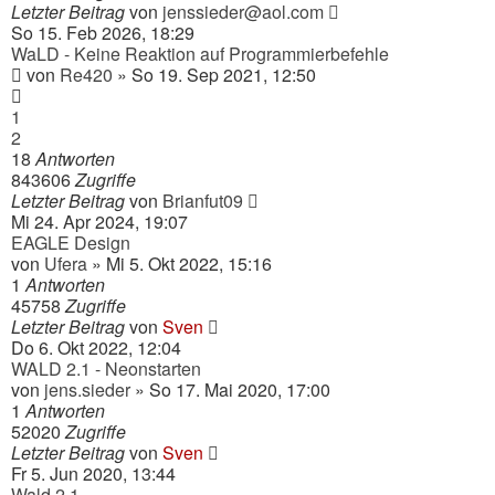
Letzter Beitrag
von
jenssieder@aol.com
So 15. Feb 2026, 18:29
WaLD - Keine Reaktion auf Programmierbefehle
von
Re420
» So 19. Sep 2021, 12:50
1
2
18
Antworten
843606
Zugriffe
Letzter Beitrag
von
Brianfut09
Mi 24. Apr 2024, 19:07
EAGLE Design
von
Ufera
» Mi 5. Okt 2022, 15:16
1
Antworten
45758
Zugriffe
Letzter Beitrag
von
Sven
Do 6. Okt 2022, 12:04
WALD 2.1 - Neonstarten
von
jens.sieder
» So 17. Mai 2020, 17:00
1
Antworten
52020
Zugriffe
Letzter Beitrag
von
Sven
Fr 5. Jun 2020, 13:44
Wald 2.1