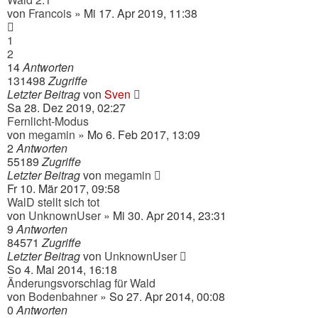
von
Francois
» Mi 17. Apr 2019, 11:38
1
2
14
Antworten
131498
Zugriffe
Letzter Beitrag
von
Sven
Sa 28. Dez 2019, 02:27
Fernlicht-Modus
von
megamin
» Mo 6. Feb 2017, 13:09
2
Antworten
55189
Zugriffe
Letzter Beitrag
von
megamin
Fr 10. Mär 2017, 09:58
WalD stellt sich tot
von
UnknownUser
» Mi 30. Apr 2014, 23:31
9
Antworten
84571
Zugriffe
Letzter Beitrag
von
UnknownUser
So 4. Mai 2014, 16:18
Änderungsvorschlag für Wald
von
Bodenbahner
» So 27. Apr 2014, 00:08
0
Antworten