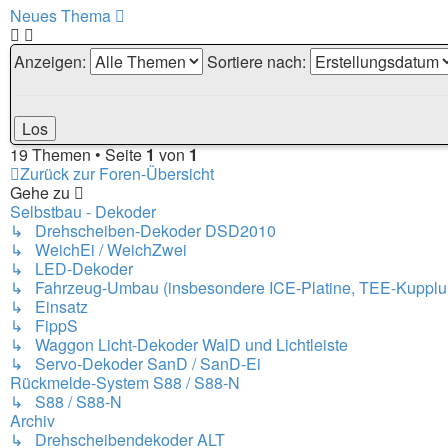
Neues Thema
Anzeigen:
Sortiere nach:
19 Themen • Seite
1
von
1
Zurück zur Foren-Übersicht
Gehe zu
Selbstbau - Dekoder
↳ Drehscheiben-Dekoder DSD2010
↳ WeichEi / WeichZwei
↳ LED-Dekoder
↳ Fahrzeug-Umbau (insbesondere ICE-Platine, TEE-Kupplu
↳ Einsatz
↳ FippS
↳ Waggon Licht-Dekoder WalD und Lichtleiste
↳ Servo-Dekoder SanD / SanD-Ei
Rückmelde-System S88 / S88-N
↳ S88 / S88-N
Archiv
↳ Drehscheibendekoder ALT