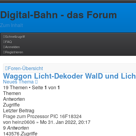
Digital-Bahn - das Forum
Zum Inhalt
Schnellzugriff
FAQ
Anmelden
Registrieren
Foren-Übersicht
Waggon Licht-Dekoder WalD und Licht
Neues Thema
19 Themen • Seite
1
von
1
Themen
Antworten
Zugriffe
Letzter Beitrag
Frage zum Prozessor PIC 16F18324
von
heinz0606
» Mo 31. Jan 2022, 20:17
9
Antworten
143576
Zugriffe