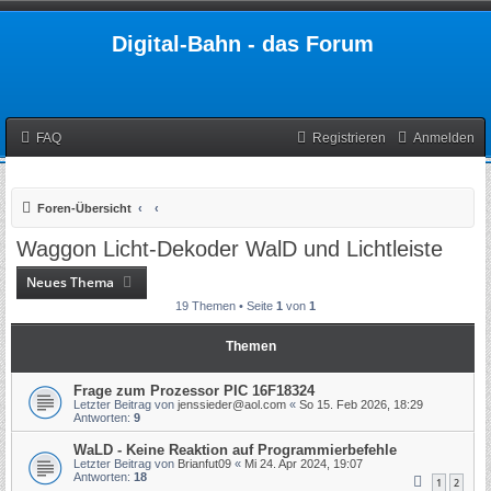
Digital-Bahn - das Forum
FAQ
Registrieren
Anmelden
Foren-Übersicht
Waggon Licht-Dekoder WalD und Lichtleiste
Neues Thema
19 Themen • Seite
1
von
1
Themen
Frage zum Prozessor PIC 16F18324
Letzter Beitrag von
jenssieder@aol.com
«
So 15. Feb 2026, 18:29
Antworten:
9
WaLD - Keine Reaktion auf Programmierbefehle
Letzter Beitrag von
Brianfut09
«
Mi 24. Apr 2024, 19:07
Antworten:
18
1
2