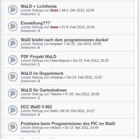
WaLD + Lichtleiste
Letzter Beitrag von
Sven
«
Mi 2. Okt 2013, 12:54
Antworten:
1
Einstellung???
Letzter Beitrag von
Sven
«
Fr 8. Feb 2013, 15:44
Antworten:
3
WalD bleibt nach dem programmieren dunkel
Letzter Beitrag von
bmpeter
«
So 27. Jan 2013, 10:58
Antworten:
6
PDF Projekt WaLD
Letzter Beitrag von
Hatschepsut
«
Do 23. Feb 2012, 16:20
Antworten:
1
WaLD im Doppelstock
Letzter Beitrag von
shadeau
«
Do 23. Feb 2012, 11:57
Antworten:
4
WaLD für Gartenbahnen
Letzter Beitrag von
Tiatono
«
Fr 20. Jan 2012, 16:29
Antworten:
1
DCC WalD V.062
Letzter Beitrag von
Nobi
«
Mi 19. Okt 2011, 14:27
Antworten:
5
Probleme beim Programmieren des PIC im WalD
Letzter Beitrag von
mblanz
«
So 17. Apr 2011, 10:44
Antworten:
2