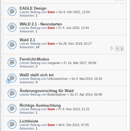
EAGLE Design
Letzter Beitrag von
Sven
«
Do 6. Okt 2022, 12:04
Antworten:
1
WALD 2.1 - Neonstarten
Letzter Beitrag von
Sven
«
Fr 5. Jun 2020, 13:44
Antworten:
1
Wald 2.1
Letzter Beitrag von
Sven
«
Sa 28. Dez 2019, 02:27
Antworten:
14
1
2
Fernlicht-Modus
Letzter Beitrag von
megamin
«
Fr 10. Mär 2017, 09:58
Antworten:
2
WalD stellt sich tot
Letzter Beitrag von
UnknownUser
«
So 4. Mai 2014, 16:18
Antworten:
9
Änderungsvorschlag für Wald
Letzter Beitrag von
Bodenbahner
«
So 27. Apr 2014, 00:08
Richtige Ausleuchtung
Letzter Beitrag von
Sven
«
Fr 8. Nov 2013, 21:22
Antworten:
1
Lichtleiste
Letzter Beitrag von
Sven
«
Mi 9. Okt 2013, 07:55
Antworten:
1