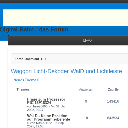
Digital-Bahn - das Forum
FAQ
Foren-Übersicht
Waggon Licht-Dekoder WalD und Lichtleiste
Neues Thema
Themen
Antworten
Zugriffe
Frage zum Prozessor
9
143416
PIC 16F18324
von
heinz0606
» Mo 31. Jan
2022, 20:17
WaLD - Keine Reaktion
18
843534
auf Programmierbefehle
von
Re420
» So 19. Sep
2021, 12:50