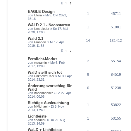
1
2
EAGLE Design
1
45711
von
Ufera
» Mi 5. Okt 2022,
15:16
WALD 2.1 - Neonstarten
1
51981
von
jens.sieder
» So 17. Mai
2020, 17:00
Wald 2.1
14
131412
von
Francois
» Mi 17. Apr
2019, 11:38
1
2
Fernlicht-Modus
2
55154
von
megamin
» Mo 6. Feb
2017, 13:09
WalD stellt sich tot
9
84519
von
UnknownUser
» Mi 30. Apr
2014, 23:31
Änderungsvorschlag für
0
51238
Wald
von
Bodenbahner
» So 27. Apr
2014, 00:08
Richtige Ausleuchtung
1
53822
von
MMichael
» Di 5. Nov
2013, 17:49
Lichtleiste
1
53155
von
shadeau
» Do 29. Aug
2013, 14:59
WaLD + Lichtleiste