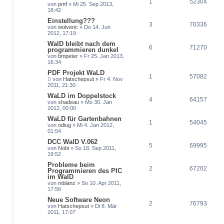
1
52304
von
pmf
» Mi 25. Sep 2013,
18:42
Einstellung???
3
70336
von
wolveric
» Do 14. Jun
2012, 17:19
WalD bleibt nach dem
6
71270
programmieren dunkel
von
bmpeter
» Fr 25. Jan 2013,
16:34
PDF Projekt WaLD
1
57082
von
Hatschepsut
» Fr 4. Nov
2011, 21:30
WaLD im Doppelstock
4
64157
von
shadeau
» Mo 30. Jan
2012, 00:00
WaLD für Gartenbahnen
1
54045
von
odiug
» Mi 4. Jan 2012,
01:54
DCC WalD V.062
5
69995
von
Nobi
» So 18. Sep 2011,
19:52
Probleme beim
2
67202
Programmieren des PIC
im WalD
von
mblanz
» So 10. Apr 2011,
17:56
Neue Software Neon
2
76793
von
Hatschepsut
» Di 8. Mär
2011, 17:07