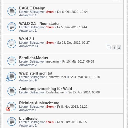
EAGLE Design
Letzter Beitrag von
Sven
«
Do 6. Okt 2022, 12:04
Antworten:
1
WALD 2.1 - Neonstarten
Letzter Beitrag von
Sven
«
Fr 5. Jun 2020, 13:44
Antworten:
1
Wald 2.1
Letzter Beitrag von
Sven
«
Sa 28. Dez 2019, 02:27
Antworten:
14
1
2
Fernlicht-Modus
Letzter Beitrag von
megamin
«
Fr 10. Mär 2017, 09:58
Antworten:
2
WalD stellt sich tot
Letzter Beitrag von
UnknownUser
«
So 4. Mai 2014, 16:18
Antworten:
9
Änderungsvorschlag für Wald
Letzter Beitrag von
Bodenbahner
«
So 27. Apr 2014, 00:08
Richtige Ausleuchtung
Letzter Beitrag von
Sven
«
Fr 8. Nov 2013, 21:22
Antworten:
1
Lichtleiste
Letzter Beitrag von
Sven
«
Mi 9. Okt 2013, 07:55
Antworten:
1