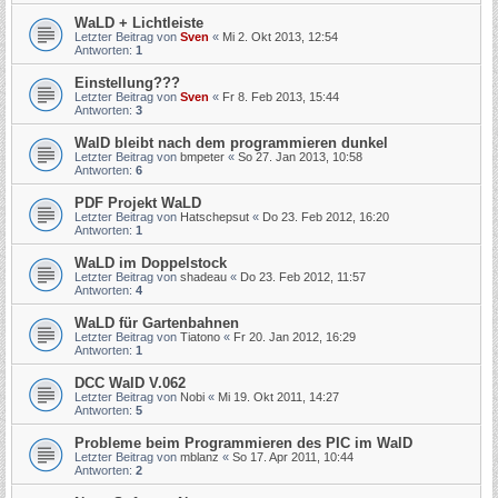
WaLD + Lichtleiste
Letzter Beitrag von
Sven
«
Mi 2. Okt 2013, 12:54
Antworten:
1
Einstellung???
Letzter Beitrag von
Sven
«
Fr 8. Feb 2013, 15:44
Antworten:
3
WalD bleibt nach dem programmieren dunkel
Letzter Beitrag von
bmpeter
«
So 27. Jan 2013, 10:58
Antworten:
6
PDF Projekt WaLD
Letzter Beitrag von
Hatschepsut
«
Do 23. Feb 2012, 16:20
Antworten:
1
WaLD im Doppelstock
Letzter Beitrag von
shadeau
«
Do 23. Feb 2012, 11:57
Antworten:
4
WaLD für Gartenbahnen
Letzter Beitrag von
Tiatono
«
Fr 20. Jan 2012, 16:29
Antworten:
1
DCC WalD V.062
Letzter Beitrag von
Nobi
«
Mi 19. Okt 2011, 14:27
Antworten:
5
Probleme beim Programmieren des PIC im WalD
Letzter Beitrag von
mblanz
«
So 17. Apr 2011, 10:44
Antworten:
2