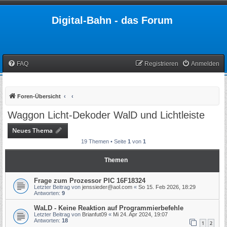
Digital-Bahn - das Forum
FAQ
Registrieren
Anmelden
Foren-Übersicht
Waggon Licht-Dekoder WalD und Lichtleiste
Neues Thema
19 Themen • Seite
1
von
1
Themen
Frage zum Prozessor PIC 16F18324
Letzter Beitrag von
jenssieder@aol.com
«
So 15. Feb 2026, 18:29
Antworten:
9
WaLD - Keine Reaktion auf Programmierbefehle
Letzter Beitrag von
Brianfut09
«
Mi 24. Apr 2024, 19:07
Antworten:
18
1
2