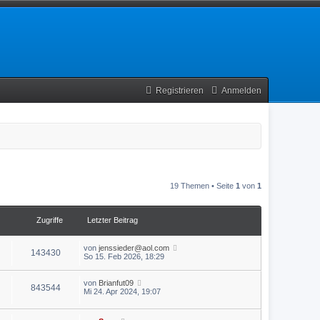
Registrieren
Anmelden
19 Themen • Seite
1
von
1
Zugriffe
Letzter Beitrag
von
jenssieder@aol.com
143430
So 15. Feb 2026, 18:29
von
Brianfut09
843544
Mi 24. Apr 2024, 19:07