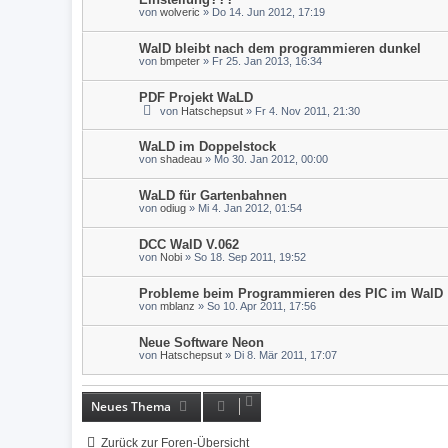
von
wolveric
» Do 14. Jun 2012, 17:19
WalD bleibt nach dem programmieren dunkel
von
bmpeter
» Fr 25. Jan 2013, 16:34
PDF Projekt WaLD
von
Hatschepsut
» Fr 4. Nov 2011, 21:30
WaLD im Doppelstock
von
shadeau
» Mo 30. Jan 2012, 00:00
WaLD für Gartenbahnen
von
odiug
» Mi 4. Jan 2012, 01:54
DCC WalD V.062
von
Nobi
» So 18. Sep 2011, 19:52
Probleme beim Programmieren des PIC im WalD
von
mblanz
» So 10. Apr 2011, 17:56
Neue Software Neon
von
Hatschepsut
» Di 8. Mär 2011, 17:07
Neues Thema
Zurück zur Foren-Übersicht