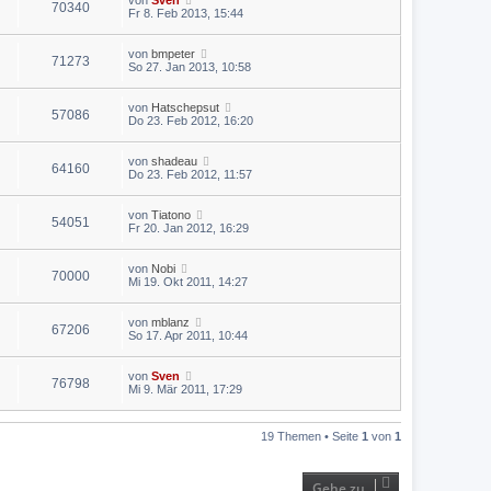
von
Sven
70340
Fr 8. Feb 2013, 15:44
von
bmpeter
71273
So 27. Jan 2013, 10:58
von
Hatschepsut
57086
Do 23. Feb 2012, 16:20
von
shadeau
64160
Do 23. Feb 2012, 11:57
von
Tiatono
54051
Fr 20. Jan 2012, 16:29
von
Nobi
70000
Mi 19. Okt 2011, 14:27
von
mblanz
67206
So 17. Apr 2011, 10:44
von
Sven
76798
Mi 9. Mär 2011, 17:29
19 Themen • Seite
1
von
1
Gehe zu