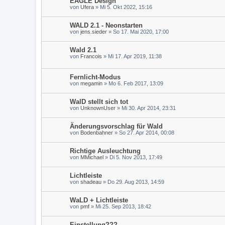
EAGLE Design
von
Ufera
» Mi 5. Okt 2022, 15:16
WALD 2.1 - Neonstarten
von
jens.sieder
» So 17. Mai 2020, 17:00
Wald 2.1
von
Francois
» Mi 17. Apr 2019, 11:38
Fernlicht-Modus
von
megamin
» Mo 6. Feb 2017, 13:09
WalD stellt sich tot
von
UnknownUser
» Mi 30. Apr 2014, 23:31
Änderungsvorschlag für Wald
von
Bodenbahner
» So 27. Apr 2014, 00:08
Richtige Ausleuchtung
von
MMichael
» Di 5. Nov 2013, 17:49
Lichtleiste
von
shadeau
» Do 29. Aug 2013, 14:59
WaLD + Lichtleiste
von
pmf
» Mi 25. Sep 2013, 18:42
Einstellung???