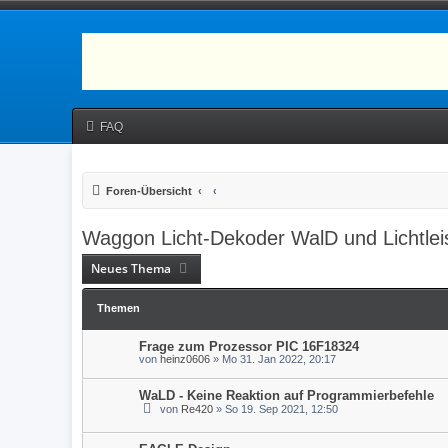
FAQ
Foren-Übersicht
Waggon Licht-Dekoder WalD und Lichtlei
Neues Thema
Themen
Frage zum Prozessor PIC 16F18324
von
heinz0606
» Mo 31. Jan 2022, 20:17
WaLD - Keine Reaktion auf Programmierbefehle
von
Re420
» So 19. Sep 2021, 12:50