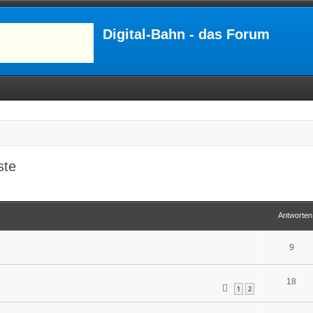
Digital-Bahn - das Forum
ste
Antworten
9
18
1
2