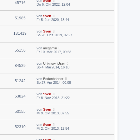
von
Sven
45716
Do 6. Okt 2022, 12:04
von
Sven
51985
Fr 5. Jun 2020, 13:44
von
Sven
131419
Sa 28. Dez 2019, 02:27
von
megamin
55156
Fr 10. Mär 2017, 09:58
von
UnknownUser
84529
So 4. Mai 2014, 16:18
von
Bodenbahner
51242
So 27. Apr 2014, 00:08
von
Sven
53824
Fr 8. Nov 2013, 21:22
von
Sven
53155
Mi 9. Okt 2013, 07:55
von
Sven
52310
Mi 2. Okt 2013, 12:54