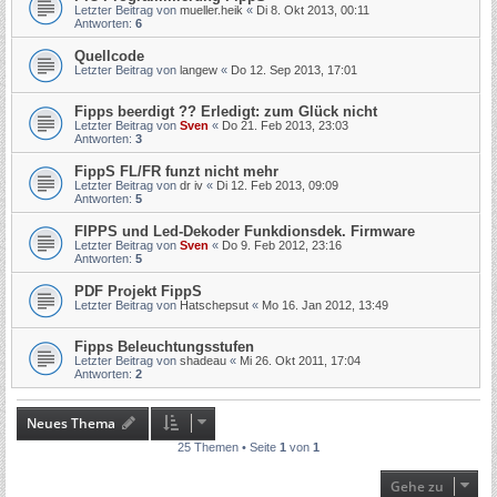
Letzter Beitrag von
mueller.heik
«
Di 8. Okt 2013, 00:11
Antworten:
6
Quellcode
Letzter Beitrag von
langew
«
Do 12. Sep 2013, 17:01
Fipps beerdigt ?? Erledigt: zum Glück nicht
Letzter Beitrag von
Sven
«
Do 21. Feb 2013, 23:03
Antworten:
3
FippS FL/FR funzt nicht mehr
Letzter Beitrag von
dr iv
«
Di 12. Feb 2013, 09:09
Antworten:
5
FIPPS und Led-Dekoder Funkdionsdek. Firmware
Letzter Beitrag von
Sven
«
Do 9. Feb 2012, 23:16
Antworten:
5
PDF Projekt FippS
Letzter Beitrag von
Hatschepsut
«
Mo 16. Jan 2012, 13:49
Fipps Beleuchtungsstufen
Letzter Beitrag von
shadeau
«
Mi 26. Okt 2011, 17:04
Antworten:
2
Neues Thema
25 Themen • Seite
1
von
1
Gehe zu