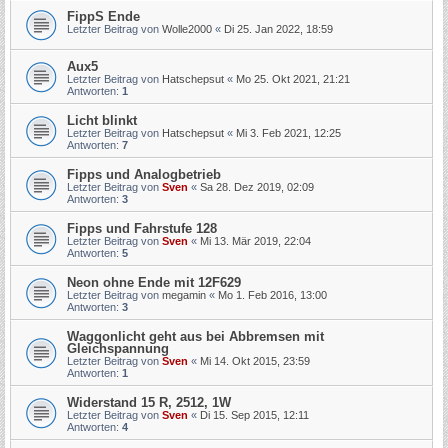
FippS Ende
Letzter Beitrag von
Wolle2000
«
Di 25. Jan 2022, 18:59
Aux5
Letzter Beitrag von
Hatschepsut
«
Mo 25. Okt 2021, 21:21
Antworten:
1
Licht blinkt
Letzter Beitrag von
Hatschepsut
«
Mi 3. Feb 2021, 12:25
Antworten:
7
Fipps und Analogbetrieb
Letzter Beitrag von
Sven
«
Sa 28. Dez 2019, 02:09
Antworten:
3
Fipps und Fahrstufe 128
Letzter Beitrag von
Sven
«
Mi 13. Mär 2019, 22:04
Antworten:
5
Neon ohne Ende mit 12F629
Letzter Beitrag von
megamin
«
Mo 1. Feb 2016, 13:00
Antworten:
3
Waggonlicht geht aus bei Abbremsen mit
Gleichspannung
Letzter Beitrag von
Sven
«
Mi 14. Okt 2015, 23:59
Antworten:
1
Widerstand 15 R, 2512, 1W
Letzter Beitrag von
Sven
«
Di 15. Sep 2015, 12:11
Antworten:
4