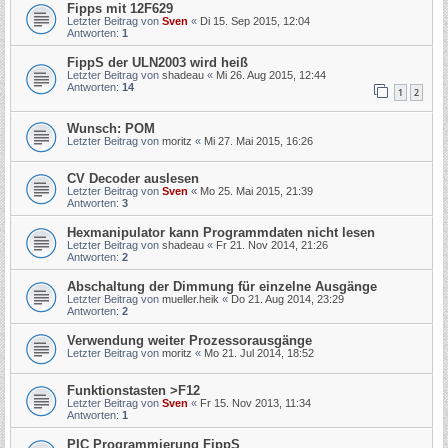
Fipps mit 12F629
Letzter Beitrag von
Sven
«
Di 15. Sep 2015, 12:04
Antworten:
1
FippS der ULN2003 wird heiß
Letzter Beitrag von
shadeau
«
Mi 26. Aug 2015, 12:44
Antworten:
14
1
2
Wunsch: POM
Letzter Beitrag von
moritz
«
Mi 27. Mai 2015, 16:26
CV Decoder auslesen
Letzter Beitrag von
Sven
«
Mo 25. Mai 2015, 21:39
Antworten:
3
Hexmanipulator kann Programmdaten nicht lesen
Letzter Beitrag von
shadeau
«
Fr 21. Nov 2014, 21:26
Antworten:
2
Abschaltung der Dimmung für einzelne Ausgänge
Letzter Beitrag von
mueller.heik
«
Do 21. Aug 2014, 23:29
Antworten:
2
Verwendung weiter Prozessorausgänge
Letzter Beitrag von
moritz
«
Mo 21. Jul 2014, 18:52
Funktionstasten >F12
Letzter Beitrag von
Sven
«
Fr 15. Nov 2013, 11:34
Antworten:
1
PIC Programmierung FippS