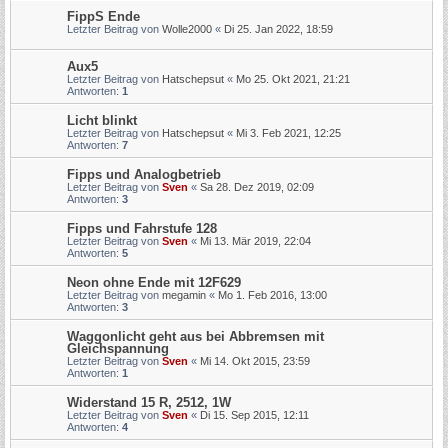
FippS Ende
Letzter Beitrag von
Wolle2000
«
Di 25. Jan 2022, 18:59
Aux5
Letzter Beitrag von
Hatschepsut
«
Mo 25. Okt 2021, 21:21
Antworten:
1
Licht blinkt
Letzter Beitrag von
Hatschepsut
«
Mi 3. Feb 2021, 12:25
Antworten:
7
Fipps und Analogbetrieb
Letzter Beitrag von
Sven
«
Sa 28. Dez 2019, 02:09
Antworten:
3
Fipps und Fahrstufe 128
Letzter Beitrag von
Sven
«
Mi 13. Mär 2019, 22:04
Antworten:
5
Neon ohne Ende mit 12F629
Letzter Beitrag von
megamin
«
Mo 1. Feb 2016, 13:00
Antworten:
3
Waggonlicht geht aus bei Abbremsen mit
Gleichspannung
Letzter Beitrag von
Sven
«
Mi 14. Okt 2015, 23:59
Antworten:
1
Widerstand 15 R, 2512, 1W
Letzter Beitrag von
Sven
«
Di 15. Sep 2015, 12:11
Antworten:
4