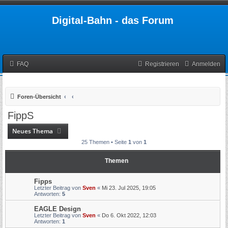
Digital-Bahn - das Forum
FAQ
Registrieren
Anmelden
Foren-Übersicht
FippS
Neues Thema
25 Themen • Seite
1
von
1
Themen
Fipps
Letzter Beitrag von
Sven
«
Mi 23. Jul 2025, 19:05
Antworten:
5
EAGLE Design
Letzter Beitrag von
Sven
«
Do 6. Okt 2022, 12:03
Antworten:
1