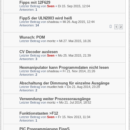
Fipps mit 12F629
Letzter Beitrag von
Sven
«
Di 15. Sep 2015, 12:04
Antworten:
1
FippS der ULN2003 wird heiß
Letzter Beitrag von
shadeau
«
Mi 26. Aug 2015, 12:44
Antworten:
14
1
2
Wunsch: POM
Letzter Beitrag von
moritz
«
Mi 27. Mai 2015, 16:26
CV Decoder auslesen
Letzter Beitrag von
Sven
«
Mo 25. Mai 2015, 21:39
Antworten:
3
Hexmanipulator kann Programmdaten nicht lesen
Letzter Beitrag von
shadeau
«
Fr 21. Nov 2014, 21:26
Antworten:
2
Abschaltung der Dimmung für einzelne Ausgänge
Letzter Beitrag von
mueller.heik
«
Do 21. Aug 2014, 23:29
Antworten:
2
Verwendung weiter Prozessorausgänge
Letzter Beitrag von
moritz
«
Mo 21. Jul 2014, 18:52
Funktionstasten >F12
Letzter Beitrag von
Sven
«
Fr 15. Nov 2013, 11:34
Antworten:
1
PIC Programmierung FippS