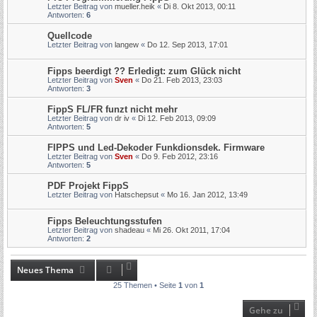
Letzter Beitrag von
mueller.heik
«
Di 8. Okt 2013, 00:11
Antworten:
6
Quellcode
Letzter Beitrag von
langew
«
Do 12. Sep 2013, 17:01
Fipps beerdigt ?? Erledigt: zum Glück nicht
Letzter Beitrag von
Sven
«
Do 21. Feb 2013, 23:03
Antworten:
3
FippS FL/FR funzt nicht mehr
Letzter Beitrag von
dr iv
«
Di 12. Feb 2013, 09:09
Antworten:
5
FIPPS und Led-Dekoder Funkdionsdek. Firmware
Letzter Beitrag von
Sven
«
Do 9. Feb 2012, 23:16
Antworten:
5
PDF Projekt FippS
Letzter Beitrag von
Hatschepsut
«
Mo 16. Jan 2012, 13:49
Fipps Beleuchtungsstufen
Letzter Beitrag von
shadeau
«
Mi 26. Okt 2011, 17:04
Antworten:
2
Neues Thema
25 Themen • Seite
1
von
1
Gehe zu