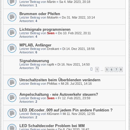
Letzter Beitrag von
Martin
«
Sa 4. Mär 2023, 20:18
Antworten:
1
Brummen oder Pfeifen
Letzter Beitrag von
Moba4n
«
Do 31. Mär 2022, 10:14
Antworten:
4
Lichtsignale programmieren
Letzter Beitrag von
Sven
«
Do 10. Feb 2022, 20:11
Antworten:
4
MPLAB, Anfänger
Letzter Beitrag von
Dreikant
«
Di 14. Dez 2021, 18:56
Antworten:
6
Signalsteuerung
Letzter Beitrag von
rapfit
«
Di 16. Nov 2021, 14:50
Antworten:
71
1
5
6
7
8
…
Umschaltzeiten beim Überblenden verändern
Letzter Beitrag von
PhiMas
«
Mi 28. Jul 2021, 14:16
Ampelschaltung - wie Autoverkehr steuern?
Letzter Beitrag von
Sven
«
Fr 12. Feb 2021, 23:59
Antworten:
2
LED_DEcoder_009 auf jedem Pin andere Funktion ?
Letzter Beitrag von
KlGnann
«
Mi 11. Nov 2020, 12:55
Antworten:
2
LED Schaltdecoder Problem bei MM
Letzter Beitrag von
benja
«
Do 8. Okt 2020, 16:42