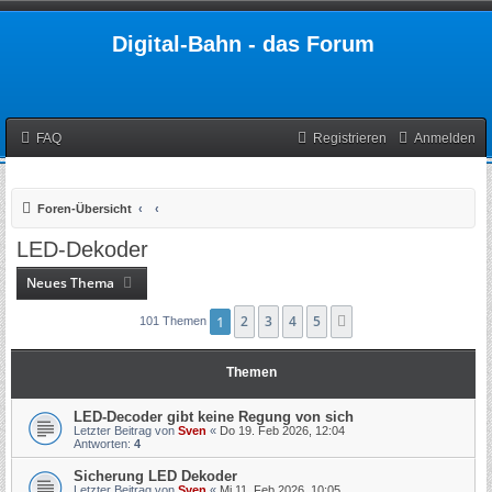
Digital-Bahn - das Forum
FAQ
Registrieren
Anmelden
Foren-Übersicht
LED-Dekoder
Neues Thema
1
2
3
4
5
Nächste
101 Themen
Themen
LED-Decoder gibt keine Regung von sich
Letzter Beitrag von
Sven
«
Do 19. Feb 2026, 12:04
Antworten:
4
Sicherung LED Dekoder
Letzter Beitrag von
Sven
«
Mi 11. Feb 2026, 10:05