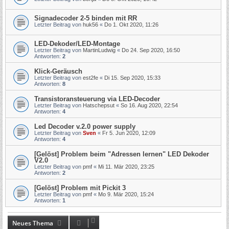
Signadecoder 2-5 binden mit RR
Letzter Beitrag von
huk56
«
Do 1. Okt 2020, 11:26
LED-Dekoder/LED-Montage
Letzter Beitrag von
MartinLudwig
«
Do 24. Sep 2020, 16:50
Antworten:
2
Klick-Geräusch
Letzter Beitrag von
est2fe
«
Di 15. Sep 2020, 15:33
Antworten:
8
Transistoransteuerung via LED-Decoder
Letzter Beitrag von
Hatschepsut
«
So 16. Aug 2020, 22:54
Antworten:
4
Led Decoder v.2.0 power supply
Letzter Beitrag von
Sven
«
Fr 5. Jun 2020, 12:09
Antworten:
4
[Gelöst] Problem beim "Adressen lernen" LED Dekoder
V2.0
Letzter Beitrag von
pmf
«
Mi 11. Mär 2020, 23:25
Antworten:
2
[Gelöst] Problem mit Pickit 3
Letzter Beitrag von
pmf
«
Mo 9. Mär 2020, 15:24
Antworten:
1
Neues Thema