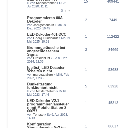
15
409441
von
Kaffeebrenner
» Di 28.
Jul 2020, 11:11
1
2
Programmieren 00A
2
7449
Dekoder
von
Joergsmoba4n
» Mo 29.
Dez 2025, 10:45
LED-Dekoder-401-DCC
1
112422
von
Georg Gundhardt
» Mo 19.
Mai 2025, 19:51
Brummgeräusche bei
3
84669
angeschlossenem
Signal
von
DresdenHbf
» So 8. Dez
2024, 22:35
[gelöst] LED Decoder
1
53688
schalten nicht
von
marccaballero
» Mi 9. Feb
2022, 17:35
Dunkeltastung
5
63928
funktioniert nicht
von
MasterGollom
» Di 16.
Mai 2023, 17:46
LED-Dekoder V2.1
1
45313
programmiern/ansteuer
n mit Mobile Station 2
60653
von
Tomate
» So 9. Apr 2023,
14:13
Konfiguration
1
86617
Signaldecoder 5x2 im