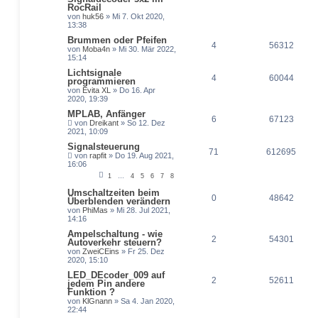
RocRail
von
huk56
» Mi 7. Okt 2020,
13:38
Brummen oder Pfeifen
4
56312
von
Moba4n
» Mi 30. Mär 2022,
15:14
Lichtsignale
4
60044
programmieren
von
Evita XL
» Do 16. Apr
2020, 19:39
MPLAB, Anfänger
6
67123
von
Dreikant
» So 12. Dez
2021, 10:09
Signalsteuerung
71
612695
von
rapfit
» Do 19. Aug 2021,
16:06
1
…
4
5
6
7
8
Umschaltzeiten beim
0
48642
Überblenden verändern
von
PhiMas
» Mi 28. Jul 2021,
14:16
Ampelschaltung - wie
2
54301
Autoverkehr steuern?
von
ZweiCEins
» Fr 25. Dez
2020, 15:10
LED_DEcoder_009 auf
2
52611
jedem Pin andere
Funktion ?
von
KlGnann
» Sa 4. Jan 2020,
22:44