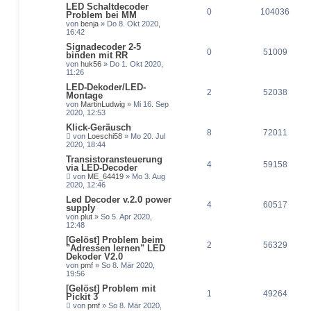
LED Schaltdecoder
0
104036
Problem bei MM
von
benja
» Do 8. Okt 2020,
16:42
Signadecoder 2-5
0
51009
binden mit RR
von
huk56
» Do 1. Okt 2020,
11:26
LED-Dekoder/LED-
2
52038
Montage
von
MartinLudwig
» Mi 16. Sep
2020, 12:53
Klick-Geräusch
8
72011
von
Loeschi58
» Mo 20. Jul
2020, 18:44
Transistoransteuerung
4
59158
via LED-Decoder
von
ME_64419
» Mo 3. Aug
2020, 12:46
Led Decoder v.2.0 power
4
60517
supply
von
plut
» So 5. Apr 2020,
12:48
[Gelöst] Problem beim
2
56329
"Adressen lernen" LED
Dekoder V2.0
von
pmf
» So 8. Mär 2020,
19:56
[Gelöst] Problem mit
1
49264
Pickit 3
von
pmf
» So 8. Mär 2020,