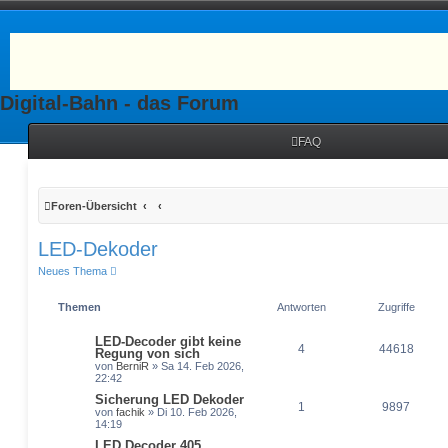
Digital-Bahn - das Forum
FAQ
Foren-Übersicht
LED-Dekoder
Neues Thema
Themen
Antworten
Zugriffe
LED-Decoder gibt keine
4
44618
Regung von sich
von
BerniR
» Sa 14. Feb 2026,
22:42
Sicherung LED Dekoder
1
9897
von
fachik
» Di 10. Feb 2026,
14:19
LED Decoder 405