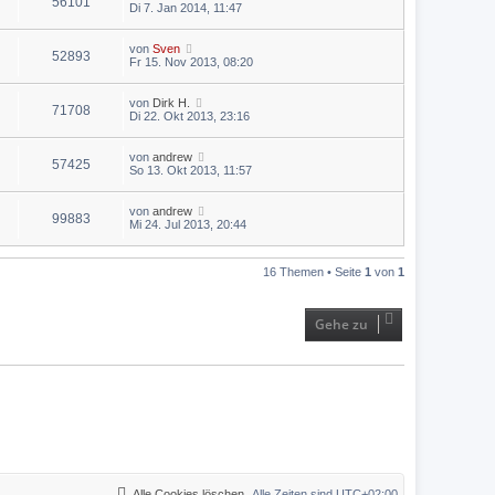
56101
Di 7. Jan 2014, 11:47
von
Sven
52893
Fr 15. Nov 2013, 08:20
von
Dirk H.
71708
Di 22. Okt 2013, 23:16
von
andrew
57425
So 13. Okt 2013, 11:57
von
andrew
99883
Mi 24. Jul 2013, 20:44
16 Themen • Seite
1
von
1
Gehe zu
Alle Cookies löschen
Alle Zeiten sind
UTC+02:00