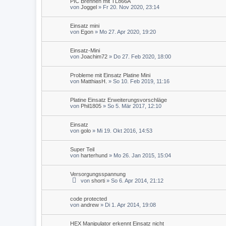
PIC Brennen mit TL866A
von
Joggel
» Fr 20. Nov 2020, 23:14
Einsatz mini
von
Egon
» Mo 27. Apr 2020, 19:20
Einsatz-Mini
von
Joachim72
» Do 27. Feb 2020, 18:00
Probleme mit Einsatz Platine Mini
von
MatthiasH.
» So 10. Feb 2019, 11:16
Platine Einsatz Erweiterungsvorschläge
von
Phil1805
» So 5. Mär 2017, 12:10
Einsatz
von
golo
» Mi 19. Okt 2016, 14:53
Super Teil
von
harterhund
» Mo 26. Jan 2015, 15:04
Versorgungsspannung
von
shorti
» So 6. Apr 2014, 21:12
code protected
von
andrew
» Di 1. Apr 2014, 19:08
HEX Manipulator erkennt Einsatz nicht