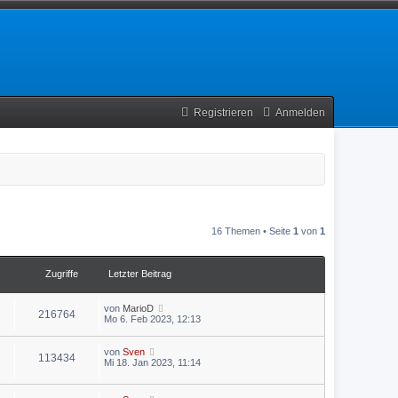
Registrieren
Anmelden
16 Themen • Seite
1
von
1
Zugriffe
Letzter Beitrag
von
MarioD
216764
Mo 6. Feb 2023, 12:13
von
Sven
113434
Mi 18. Jan 2023, 11:14