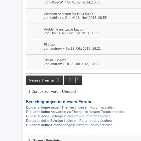
von
OliverW.
» So 5. Jan 2014, 13:33
Weichen schalten mit ESU 50200
von
schleuse11
» Mi 13. Nov 2013, 09:55
Probleme mit Eagle Layout
von
Dirk H.
» Di 22. Okt 2013, 00:22
Einsatz
von
andrew
» Sa 12. Okt 2013, 16:21
Platine Einsatz
von
andrew
» Di 23. Jul 2013, 13:12
Neues Thema
Zurück zur Foren-Übersicht
Berechtigungen in diesem Forum
Du darfst
keine
neuen Themen in diesem Forum erstellen.
Du darfst
keine
Antworten zu Themen in diesem Forum erstellen.
Du darfst deine Beiträge in diesem Forum
nicht
ändern.
Du darfst deine Beiträge in diesem Forum
nicht
löschen.
Du darfst
keine
Dateianhänge in diesem Forum erstellen.
Foren-Übersicht