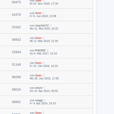
von
Sven
58475
Di 24. Nov 2020, 17:30
von
Sven
61070
Fr 5. Jun 2020, 13:08
von
Joachim72
53162
Mo 11. Mai 2020, 16:22
von
Sven
56832
Mi 13. Mär 2019, 21:59
von
Phil1805
52844
So 5. Mär 2017, 12:10
von
Sven
51149
Fr 21. Okt 2016, 14:19
von
Sven
96266
Mo 26. Jan 2015, 17:05
von
shorti
69016
Do 10. Apr 2014, 20:02
von
maggi
58931
Fr 4. Apr 2014, 19:10
von
Sven