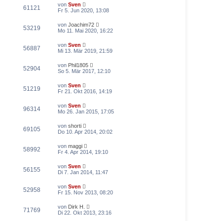
von
Sven
61121
Fr 5. Jun 2020, 13:08
von
Joachim72
53219
Mo 11. Mai 2020, 16:22
von
Sven
56887
Mi 13. Mär 2019, 21:59
von
Phil1805
52904
So 5. Mär 2017, 12:10
von
Sven
51219
Fr 21. Okt 2016, 14:19
von
Sven
96314
Mo 26. Jan 2015, 17:05
von
shorti
69105
Do 10. Apr 2014, 20:02
von
maggi
58992
Fr 4. Apr 2014, 19:10
von
Sven
56155
Di 7. Jan 2014, 11:47
von
Sven
52958
Fr 15. Nov 2013, 08:20
von
Dirk H.
71769
Di 22. Okt 2013, 23:16