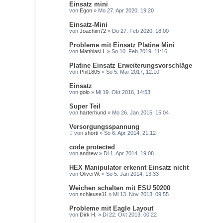
Einsatz mini
von
Egon
» Mo 27. Apr 2020, 19:20
Einsatz-Mini
von
Joachim72
» Do 27. Feb 2020, 18:00
Probleme mit Einsatz Platine Mini
von
MatthiasH.
» So 10. Feb 2019, 11:16
Platine Einsatz Erweiterungsvorschläge
von
Phil1805
» So 5. Mär 2017, 12:10
Einsatz
von
golo
» Mi 19. Okt 2016, 14:53
Super Teil
von
harterhund
» Mo 26. Jan 2015, 15:04
Versorgungsspannung
von
shorti
» So 6. Apr 2014, 21:12
code protected
von
andrew
» Di 1. Apr 2014, 19:08
HEX Manipulator erkennt Einsatz nicht
von
OliverW.
» So 5. Jan 2014, 13:33
Weichen schalten mit ESU 50200
von
schleuse11
» Mi 13. Nov 2013, 09:55
Probleme mit Eagle Layout
von
Dirk H.
» Di 22. Okt 2013, 00:22