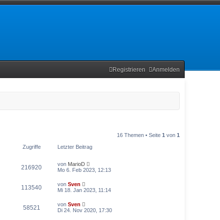
Registrieren
Anmelden
16 Themen • Seite
1
von
1
Zugriffe
Letzter Beitrag
von
MarioD
216920
Mo 6. Feb 2023, 12:13
von
Sven
113540
Mi 18. Jan 2023, 11:14
von
Sven
58521
Di 24. Nov 2020, 17:30