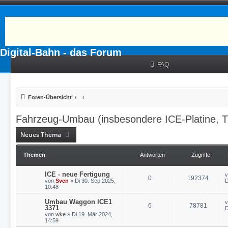
Digital-Bahn - das Forum
FAQ
Foren-Übersicht
Fahrzeug-Umbau (insbesondere ICE-Platine, 
Neues Thema
Themen
Antworten
Zugriffe
ICE - neue Fertigung
0
192374
von
Sven
» Di 30. Sep 2025,
D
10:48
Umbau Waggon ICE1
6
78781
3371
D
von
wke
» Di 19. Mär 2024,
14:59