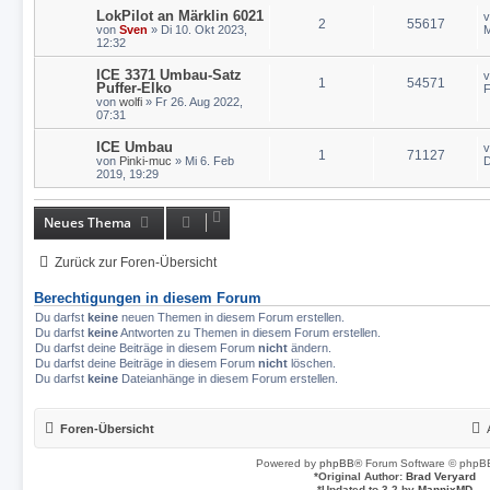
LokPilot an Märklin 6021
2
55617
von
Sven
» Di 10. Okt 2023,
M
12:32
ICE 3371 Umbau-Satz
1
54571
Puffer-Elko
F
von
wolfi
» Fr 26. Aug 2022,
07:31
ICE Umbau
1
71127
von
Pinki-muc
» Mi 6. Feb
D
2019, 19:29
Neues Thema
Zurück zur Foren-Übersicht
Berechtigungen in diesem Forum
Du darfst
keine
neuen Themen in diesem Forum erstellen.
Du darfst
keine
Antworten zu Themen in diesem Forum erstellen.
Du darfst deine Beiträge in diesem Forum
nicht
ändern.
Du darfst deine Beiträge in diesem Forum
nicht
löschen.
Du darfst
keine
Dateianhänge in diesem Forum erstellen.
Foren-Übersicht
Powered by
phpBB
® Forum Software © phpBB
*
Original Author:
Brad Veryard
*
Updated to 3.2 by
MannixMD