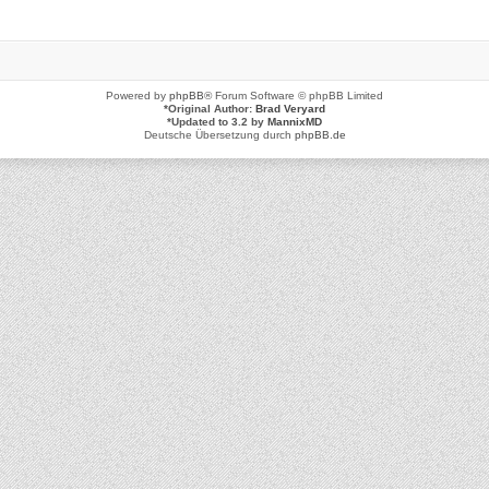
Powered by
phpBB
® Forum Software © phpBB Limited
*
Original Author:
Brad Veryard
*
Updated to 3.2 by
MannixMD
Deutsche Übersetzung durch
phpBB.de