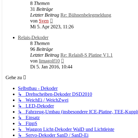
8
Themen
31
Beiträge
Letzter Beitrag
Re: Bühnenbelegmeldung
Neuester
von
Sven
Beitrag
Mi 5. Apr 2023, 11:26
Relais-Dekoder
8
Themen
96
Beiträge
Letzter Beitrag
Re: Relais8-S Platine V1.1
Neuester
von
limagolf10
Beitrag
Di 5. Jan 2016, 10:44
Gehe zu
Selbstbau - Dekoder
↳ Drehscheiben-Dekoder DSD2010
↳ WeichEi / WeichZwei
↳ LED-Dekoder
↳ Fahrzeug-Umbau (insbesondere ICE-Platine, TEE-Kuppl
↳ Einsatz
↳ FippS
↳ Waggon Licht-Dekoder WalD und Lichtleiste
↳ Servo-Dekoder SanD / SanD-Ei