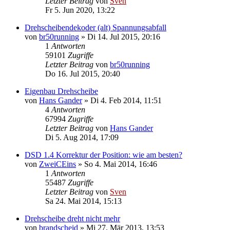
Letzter Beitrag
von
Sven
Fr 5. Jun 2020, 13:22
Drehscheibendekoder (alt) Spannungsabfall
von
br50running
» Di 14. Jul 2015, 20:16
1
Antworten
59101
Zugriffe
Letzter Beitrag
von
br50running
Do 16. Jul 2015, 20:40
Eigenbau Drehscheibe
von
Hans Gander
» Di 4. Feb 2014, 11:51
4
Antworten
67994
Zugriffe
Letzter Beitrag
von
Hans Gander
Di 5. Aug 2014, 17:09
DSD 1.4 Korrektur der Position: wie am besten?
von
ZweiCEins
» So 4. Mai 2014, 16:46
1
Antworten
55487
Zugriffe
Letzter Beitrag
von
Sven
Sa 24. Mai 2014, 15:13
Drehscheibe dreht nicht mehr
von
brandscheid
» Mi 27. Mär 2013, 13:53