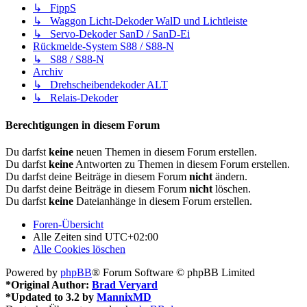
↳ FippS
↳ Waggon Licht-Dekoder WalD und Lichtleiste
↳ Servo-Dekoder SanD / SanD-Ei
Rückmelde-System S88 / S88-N
↳ S88 / S88-N
Archiv
↳ Drehscheibendekoder ALT
↳ Relais-Dekoder
Berechtigungen in diesem Forum
Du darfst
keine
neuen Themen in diesem Forum erstellen.
Du darfst
keine
Antworten zu Themen in diesem Forum erstellen.
Du darfst deine Beiträge in diesem Forum
nicht
ändern.
Du darfst deine Beiträge in diesem Forum
nicht
löschen.
Du darfst
keine
Dateianhänge in diesem Forum erstellen.
Foren-Übersicht
Alle Zeiten sind
UTC+02:00
Alle Cookies löschen
Powered by
phpBB
® Forum Software © phpBB Limited
*
Original Author:
Brad Veryard
*
Updated to 3.2 by
MannixMD