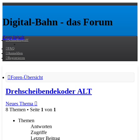
Digital-Bahn - das Forum
Zum Inhalt
Schnellzugriff
FAQ
Anmelden
Registrieren
Foren-Übersicht
Drehscheibendekoder ALT
Neues Thema
8 Themen • Seite
1
von
1
Themen
Antworten
Zugriffe
Letzter Beitrag