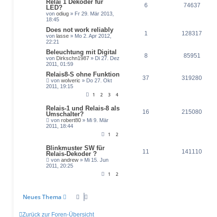
Relai 1 Dekoder für
6
74637
LED?
von
odiug
» Fr 29. Mär 2013,
18:45
Does not work reliably
1
128317
von
lasse
» Mo 2. Apr 2012,
22:21
Beleuchtung mit Digital
8
85951
von
Dirkschn1987
» Di 27. Dez
2011, 01:59
Relais8-S ohne Funktion
37
319280
von
wolveric
» Do 27. Okt
2011, 19:15
1
2
3
4
Relais-1 und Relais-8 als
16
215080
Umschalter?
von
robert80
» Mi 9. Mär
2011, 18:44
1
2
Blinkmuster SW für
11
141110
Relais-Dekoder ?
von
andrew
» Mi 15. Jun
2011, 20:25
1
2
Neues Thema
Zurück zur Foren-Übersicht