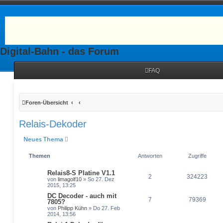
Digital-Bahn - das Forum
FAQ
Foren-Übersicht
Relais-Dekoder
Neues Thema
Themen
Antworten
Zugriffe
Relais8-S Platine V1.1
2
324223
von
limagolf10
» So 27. Dez
2015, 13:25
DC Decoder - auch mit
7
79369
7805?
von
Philipp Kühn
» Do 27. Feb
2014, 13:56