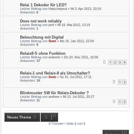
Relai 1 Dekoder für LED?
Letzter Beitrag von
Hatschepsut
«
Mi 3. Apr 2013, 20:10
Antworten:
6
Does not work reliably
Letzter Beitrag von
pmf
«
Mi 16. Mai 2012, 13:19
Antworten:
1
Beleuchtung mit Digital
Letzter Beitrag von
Sven
«
Mo 16. Jan 2012, 22:04
Antworten:
8
Relais8-S ohne Funktion
Letzter Beitrag von
wolveric
«
Do 24. Nov 2011, 16:58
Antworten:
37
1
2
3
4
Relais-1 und Relais-8 als Umschalter?
Letzter Beitrag von
Sven
«
So 31. Jul 2011, 17:11
Antworten:
16
1
2
Blinkmuster SW für Relais-Dekoder ?
Letzter Beitrag von
andrew
«
Mi 13. Jul 2011, 20:27
Antworten:
11
1
2
Neues Thema
8 Themen • Seite
1
von
1