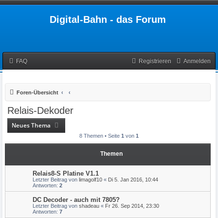
Digital-Bahn - das Forum
FAQ
Registrieren
Anmelden
Foren-Übersicht
Relais-Dekoder
Neues Thema
8 Themen • Seite
1
von
1
Themen
Relais8-S Platine V1.1
Letzter Beitrag von
limagolf10
«
Di 5. Jan 2016, 10:44
Antworten:
2
DC Decoder - auch mit 7805?
Letzter Beitrag von
shadeau
«
Fr 26. Sep 2014, 23:30
Antworten:
7