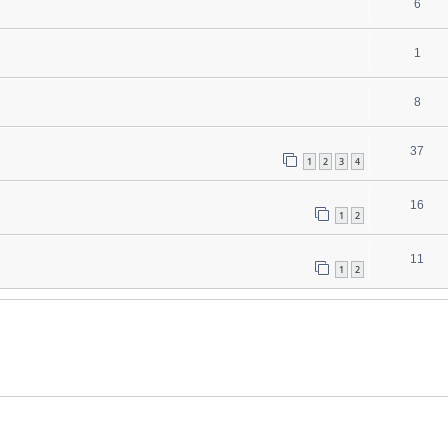
6
1
8
37
1
2
3
4
16
1
2
11
1
2