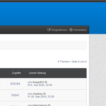
Registrieren
Anmelden
8 Themen • Seite
1
von
1
Zugriffe
Letzter Beitrag
von
limagolf10
324164
Di 5. Jan 2016, 10:44
von
shadeau
79347
Fr 26. Sep 2014, 23:30
von
Hatschepsut