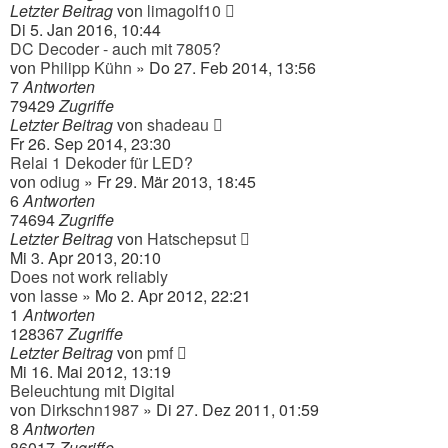
Letzter Beitrag
von
limagolf10
Di 5. Jan 2016, 10:44
DC Decoder - auch mit 7805?
von
Philipp Kühn
» Do 27. Feb 2014, 13:56
7
Antworten
79429
Zugriffe
Letzter Beitrag
von
shadeau
Fr 26. Sep 2014, 23:30
Relai 1 Dekoder für LED?
von
odiug
» Fr 29. Mär 2013, 18:45
6
Antworten
74694
Zugriffe
Letzter Beitrag
von
Hatschepsut
Mi 3. Apr 2013, 20:10
Does not work reliably
von
lasse
» Mo 2. Apr 2012, 22:21
1
Antworten
128367
Zugriffe
Letzter Beitrag
von
pmf
Mi 16. Mai 2012, 13:19
Beleuchtung mit Digital
von
Dirkschn1987
» Di 27. Dez 2011, 01:59
8
Antworten
86017
Zugriffe