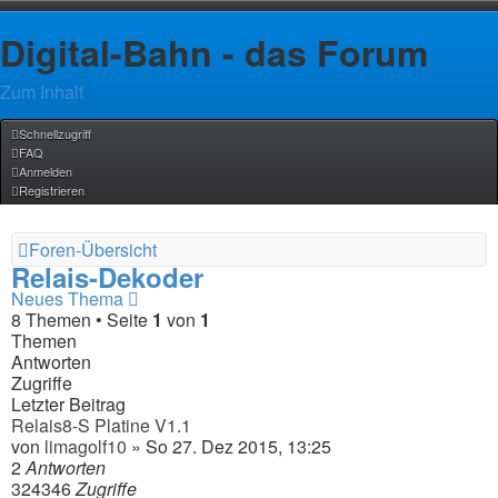
Digital-Bahn - das Forum
Zum Inhalt
Schnellzugriff
FAQ
Anmelden
Registrieren
Foren-Übersicht
Relais-Dekoder
Neues Thema
8 Themen • Seite
1
von
1
Themen
Antworten
Zugriffe
Letzter Beitrag
Relais8-S Platine V1.1
von
limagolf10
» So 27. Dez 2015, 13:25
2
Antworten
324346
Zugriffe