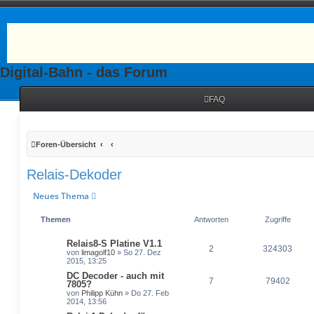
Digital-Bahn - das Forum
FAQ
Foren-Übersicht
Relais-Dekoder
Neues Thema
Themen
Antworten
Zugriffe
Relais8-S Platine V1.1
2
324303
von
limagolf10
» So 27. Dez
2015, 13:25
DC Decoder - auch mit
7
79402
7805?
von
Philipp Kühn
» Do 27. Feb
2014, 13:56