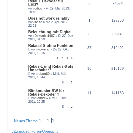
Relai 1 Dekoder für
6
74674
LED?
von
odiug
» Fr 29. Mär 2013,
18:45
Does not work reliably
1
128350
von
lasse
» Mo 2. Apr 2012,
22:21
Beleuchtung mit Digital
8
85987
von
Dirkschn1987
» Di 27. Dez
2011, 01:59
Relais8-S ohne Funktion
37
319401
von
wolveric
» Do 27. Okt
2011, 19:15
1
2
3
4
Relais-1 und Relais-8 als
16
215129
Umschalter?
von
robert80
» Mi 9. Mär
2011, 18:44
1
2
Blinkmuster SW für
11
141163
Relais-Dekoder ?
von
andrew
» Mi 15. Jun
2011, 20:25
1
2
Neues Thema
Zurück zur Foren-Übersicht