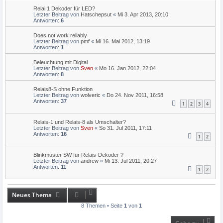
Relai 1 Dekoder für LED?
Letzter Beitrag von
Hatschepsut
«
Mi 3. Apr 2013, 20:10
Antworten:
6
Does not work reliably
Letzter Beitrag von
pmf
«
Mi 16. Mai 2012, 13:19
Antworten:
1
Beleuchtung mit Digital
Letzter Beitrag von
Sven
«
Mo 16. Jan 2012, 22:04
Antworten:
8
Relais8-S ohne Funktion
Letzter Beitrag von
wolveric
«
Do 24. Nov 2011, 16:58
Antworten:
37
1
2
3
4
Relais-1 und Relais-8 als Umschalter?
Letzter Beitrag von
Sven
«
So 31. Jul 2011, 17:11
Antworten:
16
1
2
Blinkmuster SW für Relais-Dekoder ?
Letzter Beitrag von
andrew
«
Mi 13. Jul 2011, 20:27
Antworten:
11
1
2
Neues Thema
8 Themen • Seite
1
von
1