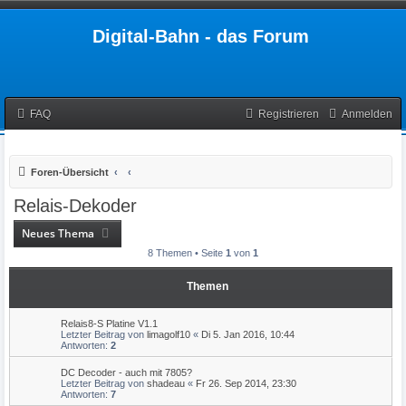
Digital-Bahn - das Forum
FAQ
Registrieren
Anmelden
Foren-Übersicht
Relais-Dekoder
Neues Thema
8 Themen • Seite
1
von
1
Themen
Relais8-S Platine V1.1
Letzter Beitrag von
limagolf10
«
Di 5. Jan 2016, 10:44
Antworten:
2
DC Decoder - auch mit 7805?
Letzter Beitrag von
shadeau
«
Fr 26. Sep 2014, 23:30
Antworten:
7