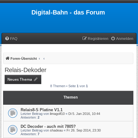
Digital-Bahn - das Forum
FAQ
Registrieren
Anmelden
Foren-Übersicht
Relais-Dekoder
Neues Thema
8 Themen • Seite
1
von
1
Themen
Relais8-S Platine V1.1
Letzter Beitrag von
limagolf10
«
Di 5. Jan 2016, 10:44
Antworten:
2
DC Decoder - auch mit 7805?
Letzter Beitrag von
shadeau
«
Fr 26. Sep 2014, 23:30
Antworten:
7