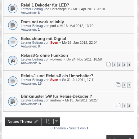
Relai 1 Dekoder für LED?
Letzter Beitrag von
Hatschepsut
«
Mi 3. Apr 2013, 20:10
Antworten:
6
Does not work reliably
Letzter Beitrag von
pmf
«
Mi 16. Mai 2012, 13:19
Antworten:
1
Beleuchtung mit Digital
Letzter Beitrag von
Sven
«
Mo 16. Jan 2012, 22:04
Antworten:
8
Relais8-S ohne Funktion
Letzter Beitrag von
wolveric
«
Do 24. Nov 2011, 16:58
Antworten:
37
1
2
3
4
Relais-1 und Relais-8 als Umschalter?
Letzter Beitrag von
Sven
«
So 31. Jul 2011, 17:11
Antworten:
16
1
2
Blinkmuster SW für Relais-Dekoder ?
Letzter Beitrag von
andrew
«
Mi 13. Jul 2011, 20:27
Antworten:
11
1
2
Neues Thema
8 Themen • Seite
1
von
1