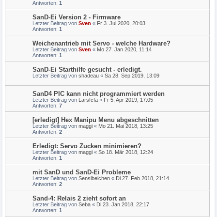
Antworten:
1
SanD-Ei Version 2 - Firmware
Letzter Beitrag von
Sven
«
Fr 3. Jul 2020, 20:03
Antworten:
1
Weichenantrieb mit Servo - welche Hardware?
Letzter Beitrag von
Sven
«
Mo 27. Jan 2020, 11:14
Antworten:
1
SanD-Ei Starthilfe gesucht - erledigt.
Letzter Beitrag von
shadeau
«
Sa 28. Sep 2019, 13:09
SanD4 PIC kann nicht programmiert werden
Letzter Beitrag von
Larsfcfa
«
Fr 5. Apr 2019, 17:05
Antworten:
7
[erledigt] Hex Manipu Menu abgeschnitten
Letzter Beitrag von
maggi
«
Mo 21. Mai 2018, 13:25
Antworten:
2
Erledigt: Servo Zucken minimieren?
Letzter Beitrag von
maggi
«
So 18. Mär 2018, 12:24
Antworten:
1
mit SanD und SanD-Ei Probleme
Letzter Beitrag von
Sensibelchen
«
Di 27. Feb 2018, 21:14
Antworten:
2
Sand-4: Relais 2 zieht sofort an
Letzter Beitrag von
Seba
«
Di 23. Jan 2018, 22:17
Antworten:
1