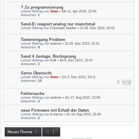
? Zu programmierung
Letzter Beitrag von
Sven
«
Mo 11. Apr 2016, 15:54
Antworten:
1
Sand-Ei reagiert analog nur manchmal
Letzter Beitrag von
Christoph Stadter
«
Di 29. Dez 2015, 20:02
Tastereingang Problem
Letzter Beitrag von
andrew
«
Di 29. Dez 2015, 15:51
Antworten:
8
Sand 4 Justage, Bocksprung
Letzter Beitrag von
Ralf
«
Mi 9. Dez 2015, 15:47
Antworten:
2
Servo Übersicht
Letzter Beitrag von
Sven
«
Do 3. Dez 2015, 23:11
Antworten:
14
1
2
Fehlersuche
Letzter Beitrag von
andrew
«
Do 27. Aug 2015, 22:55
Antworten:
3
neue Firmware mit Erhalt der Daten
Letzter Beitrag von
tt-micha
«
So 16. Aug 2015, 20:30
Antworten:
2
Neues Thema