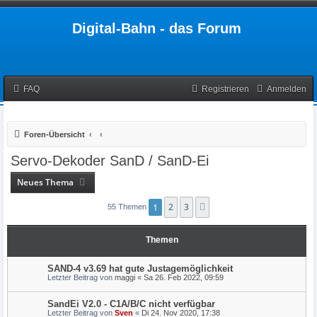
Digital-Bahn - das Forum
FAQ
Registrieren
Anmelden
Foren-Übersicht
Servo-Dekoder SanD / SanD-Ei
Neues Thema
1
2
3
Nächste
55 Themen
Themen
SAND-4 v3.69 hat gute Justagemöglichkeit
Letzter Beitrag von
maggi
«
Sa 26. Feb 2022, 09:59
SandEi V2.0 - C1A/B/C nicht verfügbar
Letzter Beitrag von
Sven
«
Di 24. Nov 2020, 17:38