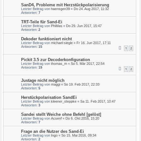
SanD4, Probleme mit Herzstückpolarisierung
Letzter Beitrag von
haensgen39
«
Do 24. Aug 2017, 11:32
Antworten:
7
TRT-Teile für Sand-Ei
Letzter Beitrag von
PhiMas
«
Do 29. Jun 2017, 15:47
Antworten:
2
Dekoder funktioniert nicht
Letzter Beitrag von
michael-siegle
«
Fr 16. Jun 2017, 17:11
Antworten:
15
1
2
Pickit 3.5 zur Decoderkonfiguration
Letzter Beitrag von
thomas_m
«
So 5. Mär 2017, 22:54
Antworten:
19
1
2
Justage nicht möglich
Letzter Beitrag von
maggi
«
So 19. Feb 2017, 22:33
Antworten:
5
Herstückpolarisation SandEi
Letzter Beitrag von
kleener_steppke
«
Sa 11. Feb 2017, 10:47
Antworten:
3
Sandei stellt Weiche ohne Befehl [gelöst]
Letzter Beitrag von
Acsenf
«
Do 6. Okt 2016, 15:20
Antworten:
7
Frage an die Nutzer des Sand-Ei
Letzter Beitrag von
Ingo
«
So 15. Mai 2016, 09:34
Antworten:
2