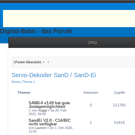
Digital-Bahn - das Forum
FAQ
Foren-Übersicht
Servo-Dekoder SanD / SanD-Ei
Neues Thema
Themen
Antworten
Zugriffe
SAND-4 v3.69 hat gute
0
211760
Justagemöglichkeit
von
maggi
» Sa 26. Feb
2022, 09:59
SandEi V2.0 - C1A/B/C
1
51816
nicht verfügbar
von
Laurent
» Do 1. Okt 2020,
11:03