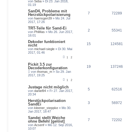
von
Seba
» Di 23. Jan 2018,
01:19
SanD4, Probleme mit
7
72289
Herzstückpolarisierung
von
haensgen39
» Mo 24. Jul
2017, 17:26
TRT-Teile für Sand-Ei
2
55341
von
PhiMas
» Mo 26. Jun 2017,
16:01
Dekoder funktioniert
15
124581
nicht
von
michael-siegle
» Di 30. Mai
2017, 01:46
1
2
Pickit 3.5 zur
19
137246
Decoderkonfiguration
von
thomas_m
» So 29. Jan
2017, 19:25
1
2
Justage nicht möglich
5
62516
von
daniel94
» Fr 27. Jan 2017,
20:34
Herstückpolarisation
3
56972
SandEi
von
kleener_steppke
» Mo 30.
Jan 2017, 18:47
Sandei stellt Weiche
7
72202
ohne Befehl [gelöst]
von
Acsenf
» Mo 12. Sep 2016,
10:07