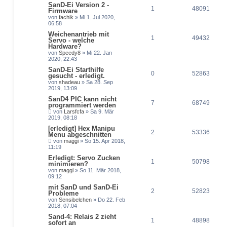
SanD-Ei Version 2 -
1
48091
Firmware
von
fachik
» Mi 1. Jul 2020,
06:58
Weichenantrieb mit
1
49432
Servo - welche
Hardware?
von
Speedy8
» Mi 22. Jan
2020, 22:43
SanD-Ei Starthilfe
0
52863
gesucht - erledigt.
von
shadeau
» Sa 28. Sep
2019, 13:09
SanD4 PIC kann nicht
7
68749
programmiert werden
von
Larsfcfa
» Sa 9. Mär
2019, 08:18
[erledigt] Hex Manipu
2
53336
Menu abgeschnitten
von
maggi
» So 15. Apr 2018,
11:19
Erledigt: Servo Zucken
1
50798
minimieren?
von
maggi
» So 11. Mär 2018,
09:12
mit SanD und SanD-Ei
2
52823
Probleme
von
Sensibelchen
» Do 22. Feb
2018, 07:04
Sand-4: Relais 2 zieht
1
48898
sofort an