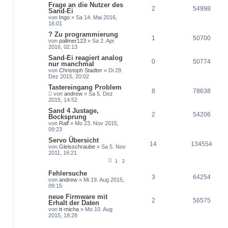
Frage an die Nutzer des
2
54998
Sand-Ei
von
Ingo
» Sa 14. Mai 2016,
16:01
? Zu programmierung
1
50700
von
pallmer123
» Sa 2. Apr
2016, 02:13
Sand-Ei reagiert analog
0
50774
nur manchmal
von
Christoph Stadter
» Di 29.
Dez 2015, 20:02
Tastereingang Problem
8
78638
von
andrew
» Sa 5. Dez
2015, 14:52
Sand 4 Justage,
2
54206
Bocksprung
von
Ralf
» Mo 23. Nov 2015,
09:23
Servo Übersicht
14
134554
von
Gleisschraube
» Sa 5. Nov
2011, 16:21
1
2
Fehlersuche
3
64254
von
andrew
» Mi 19. Aug 2015,
09:15
neue Firmware mit
2
56575
Erhalt der Daten
von
tt-micha
» Mo 10. Aug
2015, 18:28