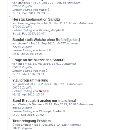
von
daniel94
» Fr 27. Jan 2017, 20:34
5
Antworten
62586
Zugriffe
Letzter Beitrag
von
maggi
So 19. Feb 2017, 22:33
Herstückpolarisation SandEi
von
kleener_steppke
» Mo 30. Jan 2017, 18:47
3
Antworten
57050
Zugriffe
Letzter Beitrag
von
kleener_steppke
Sa 11. Feb 2017, 10:47
Sandei stellt Weiche ohne Befehl [gelöst]
von
Acsenf
» Mo 12. Sep 2016, 10:07
7
Antworten
72269
Zugriffe
Letzter Beitrag
von
Acsenf
Do 6. Okt 2016, 15:20
Frage an die Nutzer des Sand-Ei
von
Ingo
» Sa 14. Mai 2016, 16:01
2
Antworten
55063
Zugriffe
Letzter Beitrag
von
Ingo
So 15. Mai 2016, 09:34
? Zu programmierung
von
pallmer123
» Sa 2. Apr 2016, 02:13
1
Antworten
50765
Zugriffe
Letzter Beitrag
von
Sven
Mo 11. Apr 2016, 15:54
Sand-Ei reagiert analog nur manchmal
von
Christoph Stadter
» Di 29. Dez 2015, 20:02
0
Antworten
50843
Zugriffe
Letzter Beitrag
von
Christoph Stadter
Di 29. Dez 2015, 20:02
Tastereingang Problem
von
andrew
» Sa 5. Dez 2015, 14:52
8
Antworten
78711
Zugriffe