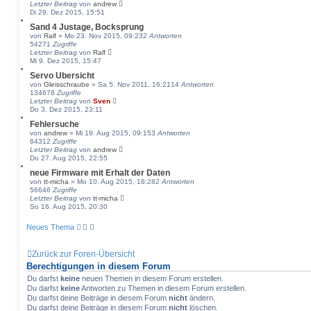
Letzter Beitrag
von
andrew
Di 29. Dez 2015, 15:51
Sand 4 Justage, Bocksprung
von
Ralf
» Mo 23. Nov 2015, 09:23
2
Antworten
54271
Zugriffe
Letzter Beitrag
von
Ralf
Mi 9. Dez 2015, 15:47
Servo Übersicht
von
Gleisschraube
» Sa 5. Nov 2011, 16:21
14
Antworten
134678
Zugriffe
Letzter Beitrag
von
Sven
Do 3. Dez 2015, 23:11
Fehlersuche
von
andrew
» Mi 19. Aug 2015, 09:15
3
Antworten
64312
Zugriffe
Letzter Beitrag
von
andrew
Do 27. Aug 2015, 22:55
neue Firmware mit Erhalt der Daten
von
tt-micha
» Mo 10. Aug 2015, 18:28
2
Antworten
56646
Zugriffe
Letzter Beitrag
von
tt-micha
So 16. Aug 2015, 20:30
Neues Thema
Zurück zur Foren-Übersicht
Berechtigungen in diesem Forum
Du darfst
keine
neuen Themen in diesem Forum erstellen.
Du darfst
keine
Antworten zu Themen in diesem Forum erstellen.
Du darfst deine Beiträge in diesem Forum
nicht
ändern.
Du darfst deine Beiträge in diesem Forum
nicht
löschen.