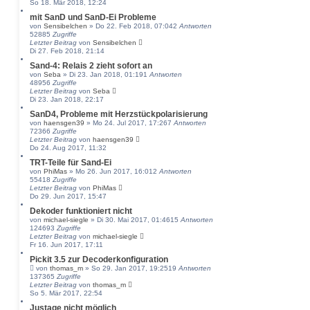
So 18. Mär 2018, 12:24
mit SanD und SanD-Ei Probleme
von
Sensibelchen
» Do 22. Feb 2018, 07:04
2
Antworten
52885
Zugriffe
Letzter Beitrag
von
Sensibelchen
Di 27. Feb 2018, 21:14
Sand-4: Relais 2 zieht sofort an
von
Seba
» Di 23. Jan 2018, 01:19
1
Antworten
48956
Zugriffe
Letzter Beitrag
von
Seba
Di 23. Jan 2018, 22:17
SanD4, Probleme mit Herzstückpolarisierung
von
haensgen39
» Mo 24. Jul 2017, 17:26
7
Antworten
72366
Zugriffe
Letzter Beitrag
von
haensgen39
Do 24. Aug 2017, 11:32
TRT-Teile für Sand-Ei
von
PhiMas
» Mo 26. Jun 2017, 16:01
2
Antworten
55418
Zugriffe
Letzter Beitrag
von
PhiMas
Do 29. Jun 2017, 15:47
Dekoder funktioniert nicht
von
michael-siegle
» Di 30. Mai 2017, 01:46
15
Antworten
124693
Zugriffe
Letzter Beitrag
von
michael-siegle
Fr 16. Jun 2017, 17:11
Pickit 3.5 zur Decoderkonfiguration
von
thomas_m
» So 29. Jan 2017, 19:25
19
Antworten
137365
Zugriffe
Letzter Beitrag
von
thomas_m
So 5. Mär 2017, 22:54
Justage nicht möglich