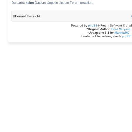
Du darfst
keine
Dateianhänge in diesem Forum erstellen.
Foren-Übersicht
Powered by
phpBB
® Forum Software © php
*
Original Author:
Brad Veryard
*
Updated to 3.2 by
MannixMD
Deutsche Übersetzung durch
phpBB