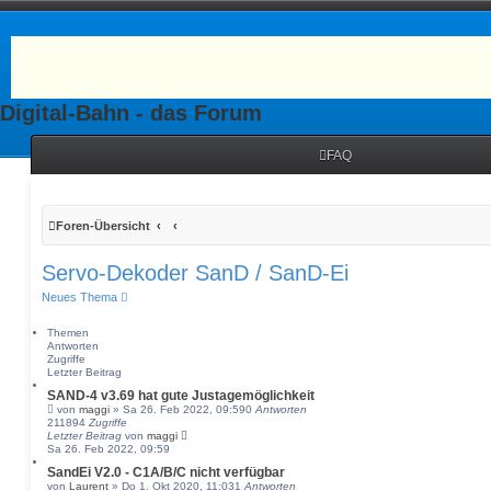
Digital-Bahn - das Forum
FAQ
Foren-Übersicht
Servo-Dekoder SanD / SanD-Ei
Neues Thema
Themen
Antworten
Zugriffe
Letzter Beitrag
SAND-4 v3.69 hat gute Justagemöglichkeit
von
maggi
» Sa 26. Feb 2022, 09:59
0
Antworten
211894
Zugriffe
Letzter Beitrag
von
maggi
Sa 26. Feb 2022, 09:59
SandEi V2.0 - C1A/B/C nicht verfügbar
von
Laurent
» Do 1. Okt 2020, 11:03
1
Antworten