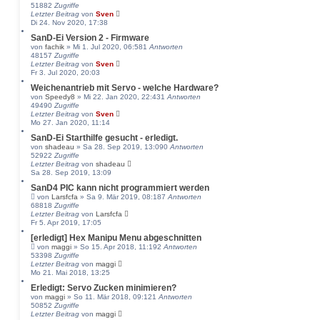
51882
Zugriffe
Letzter Beitrag
von
Sven
Di 24. Nov 2020, 17:38
SanD-Ei Version 2 - Firmware
von
fachik
» Mi 1. Jul 2020, 06:58
1
Antworten
48157
Zugriffe
Letzter Beitrag
von
Sven
Fr 3. Jul 2020, 20:03
Weichenantrieb mit Servo - welche Hardware?
von
Speedy8
» Mi 22. Jan 2020, 22:43
1
Antworten
49490
Zugriffe
Letzter Beitrag
von
Sven
Mo 27. Jan 2020, 11:14
SanD-Ei Starthilfe gesucht - erledigt.
von
shadeau
» Sa 28. Sep 2019, 13:09
0
Antworten
52922
Zugriffe
Letzter Beitrag
von
shadeau
Sa 28. Sep 2019, 13:09
SanD4 PIC kann nicht programmiert werden
von
Larsfcfa
» Sa 9. Mär 2019, 08:18
7
Antworten
68818
Zugriffe
Letzter Beitrag
von
Larsfcfa
Fr 5. Apr 2019, 17:05
[erledigt] Hex Manipu Menu abgeschnitten
von
maggi
» So 15. Apr 2018, 11:19
2
Antworten
53398
Zugriffe
Letzter Beitrag
von
maggi
Mo 21. Mai 2018, 13:25
Erledigt: Servo Zucken minimieren?
von
maggi
» So 11. Mär 2018, 09:12
1
Antworten
50852
Zugriffe
Letzter Beitrag
von
maggi