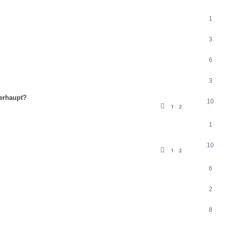
1
3
6
3
berhaupt?
10
1
2
1
10
1
2
6
2
8