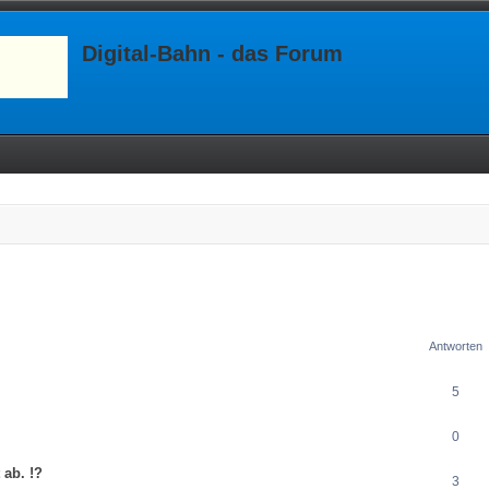
Digital-Bahn - das Forum
Antworten
5
0
 ab. !?
3