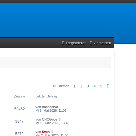
Registrieren
Anmelden
1
2
3
4
5
Nächste
113 Themen
Zugriffe
Letzter Beitrag
von
Bahnservo
53462
Mi 6. Mai 2026, 11:08
von
CNCGoos
3347
Mi 18. Mär 2026, 13:48
von
Sven
5279
Mo 2. Mär 2026, 11:50