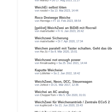
von
MarioD
» Do 17. Aug 2023, 21:27
WeichEi selbst löten
von
rosdol
» Sa 13. Mai 2023, 14:44
Roco Dreiwege Weiche
von
Hermigo
» Fr 10. Feb 2023, 08:54
[gelöst] WeichZwei an BiDiB mit Rocrail
von
matrixfueller
» Fr 6. Jan 2023, 20:42
Weichzwei Sicherung
von
matrixfueller
» Di 7. Apr 2020, 17:34
Weichen paralell mit Taster schalten. Geht das ü
von
Ha-Jü
» So 8. Mär 2020, 15:01
Weichzwei not enough power
von
fmrailroading
» Sa 25. Dez 2021, 14:44
Kaputte Weicheier
von
Lötfehler
» So 2. Jan 2022, 18:42
WeichZwei, Neon, DCC, Steuerwagen
von
Johkol
» Di 21. Mär 2017, 12:36
Weichei an AC analog
von
ChopperTom
» Mo 5. Okt 2020, 01:01
WeichZwei für Weichenantrieb / Zentrale ECoS 2
von
kupferzell
» So 21. Jun 2020, 15:43