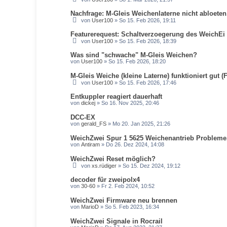
Nachfrage: M-Gleis Weichenlaterne nicht abloeten.
von
User100
» So 15. Feb 2026, 19:11
Featurerequest: Schaltverzoegerung des WeichEi
von
User100
» So 15. Feb 2026, 18:39
Was sind "schwache" M-Gleis Weichen?
von
User100
» So 15. Feb 2026, 18:20
M-Gleis Weiche (kleine Laterne) funktioniert gut 
von
User100
» So 15. Feb 2026, 17:46
Entkuppler reagiert dauerhaft
von
dickej
» So 16. Nov 2025, 20:46
DCC-EX
von
gerald_FS
» Mo 20. Jan 2025, 21:26
WeichZwei Spur 1 5625 Weichenantrieb Probleme
von
Antiram
» Do 26. Dez 2024, 14:08
WeichZwei Reset möglich?
von
xs.rüdiger
» So 15. Dez 2024, 19:12
decoder für zweipolx4
von
30-60
» Fr 2. Feb 2024, 10:52
WeichZwei Firmware neu brennen
von
MarioD
» So 5. Feb 2023, 16:34
WeichZwei Signale in Rocrail