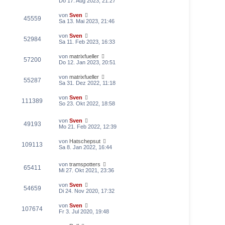
Do 17. Aug 2023, 21:27
von
Sven
45559
Sa 13. Mai 2023, 21:46
von
Sven
52984
Sa 11. Feb 2023, 16:33
von
matrixfueller
57200
Do 12. Jan 2023, 20:51
von
matrixfueller
55287
Sa 31. Dez 2022, 11:18
von
Sven
111389
So 23. Okt 2022, 18:58
von
Sven
49193
Mo 21. Feb 2022, 12:39
von
Hatschepsut
109113
Sa 8. Jan 2022, 16:44
von
tramspotters
65411
Mi 27. Okt 2021, 23:36
von
Sven
54659
Di 24. Nov 2020, 17:32
von
Sven
107674
Fr 3. Jul 2020, 19:48