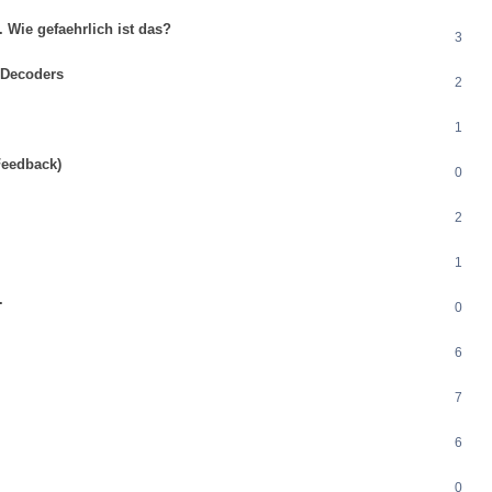
 Wie gefaehrlich ist das?
3
 Decoders
2
1
(Feedback)
0
2
1
.
0
6
7
6
0