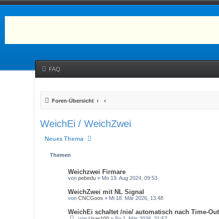
FAQ
Foren-Übersicht
WeichEi / WeichZwei
Neues Thema
Themen
Weichzwei Firmare
von
pebedu
» Mo 19. Aug 2024, 09:53
WeichZwei mit NL Signal
von
CNCGoos
» Mi 18. Mär 2026, 13:48
WeichEi schaltet /nie/ automatisch nach Time-Out
von
User100
» So 1. Mär 2026, 21:57